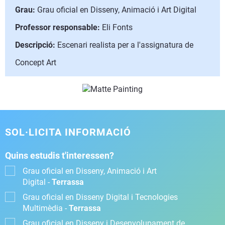
Grau:
Grau oficial en Disseny, Animació i Art Digital
Professor responsable:
Eli Fonts
Descripció:
Escenari realista per a l'assignatura de
Concept Art
SOL·LICITA INFORMACIÓ
Quins estudis t'interessen?
Grau oficial en Disseny, Animació i Art
Digital -
Terrassa
Grau oficial en Disseny Digital i Tecnologies
Multimèdia -
Terrassa
Grau oficial en Disseny i Desenvolupament de