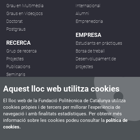
Grau en Multimèdia
Internacional
Graus en Videojocs
Alumni
Doctorat
Emprenedoria
Postgraus
EMPRESA
RECERCA
Estudiants en pràctiques
Grup de recerca
Borsa de treball
Projectes
Desenvolupament de
Publicacions
projectes
Seminaris
Aquest lloc web utilitza cookies
El lloc web de la Fundació Politècnica de Catalunya utilitza
cookies pròpies i de tercers per millorar l'experiència de
navegació i amb finalitats estadístiques. Per obtenir més
CITM
informació sobre les cookies podeu consultar la
política de
C/ de la Igualtat, 33, 08222 Terrassa
cookies.
Tel. 93 112 03 67
info.citm@citm.upc.edu