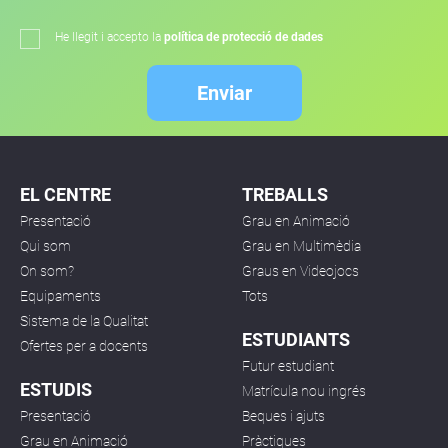
He llegit i accepto la
política de protecció de dades
Enviar
EL CENTRE
TREBALLS
Presentació
Grau en Animació
Qui som
Grau en Multimèdia
On som?
Graus en Videojocs
Equipaments
Tots
Sistema de la Qualitat
ESTUDIANTS
Ofertes per a docents
Futur estudiant
ESTUDIS
Matrícula nou ingrés
Presentació
Beques i ajuts
Grau en Animació
Pràctiques