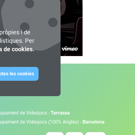
pròpies i de
dístiques. Per
ca de cookies.
otes les cookies
olupament de Videojocs -
Terrassa
olupament de Videojocs (100% Anglès) -
Barcelona