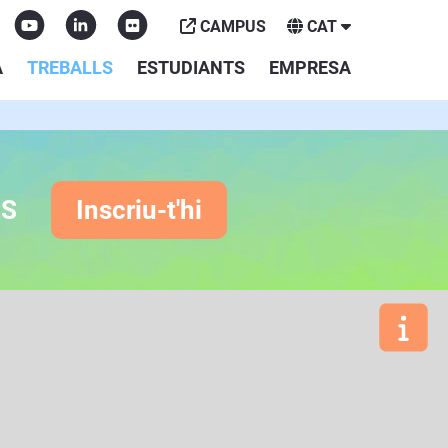
CAMPUS
CAT
A
TREBALLS
ESTUDIANTS
EMPRESA
ES
Inscriu-t'hi