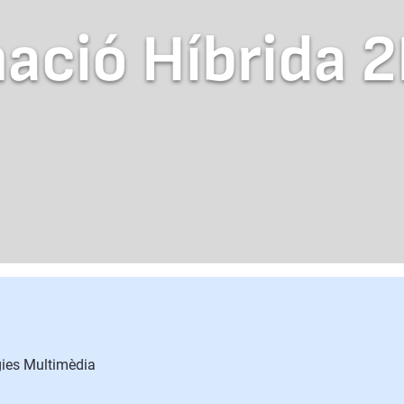
ació Híbrida 
gies Multimèdia