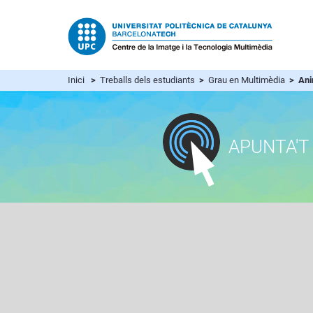
Inici
>
Treballs dels estudiants
>
Grau en Multimèdia
> Ani
APUNTA'T 