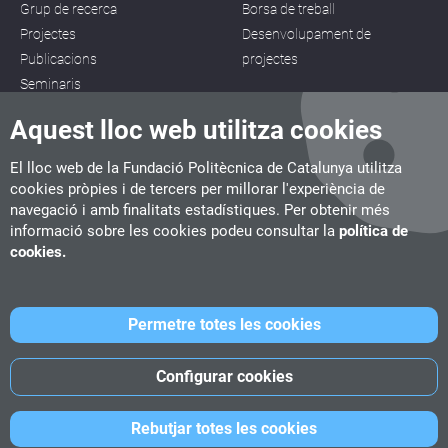
Grup de recerca
Borsa de treball
Projectes
Desenvolupament de
Publicacions
projectes
Seminaris
Aquest lloc web utilitza cookies
El lloc web de la Fundació Politècnica de Catalunya utilitza
cookies pròpies i de tercers per millorar l'experiència de
navegació i amb finalitats estadístiques. Per obtenir més
CITM
informació sobre les cookies podeu consultar la
política de
C/ de la Igualtat, 33, 08222 Terrassa
cookies.
Tel. 93 112 03 67
info.citm@citm.upc.edu
Permetre totes les cookies
UPC
UPC School
UPC Videogames
Configurar cookies
©
Fundació Politècnica de Catalunya
-
Avís legal
-
Política de
Rebutjar totes les cookies
cookies
-
Política de privacitat