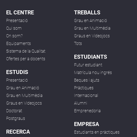
EL CENTRE
TREBALLS
Presentació
Grau en Animació
Qui som
Grau en Multimèdia
On som?
Graus en Videojocs
Equipaments
Tots
Sistema de la Qualitat
ESTUDIANTS
Ofertes per a docents
Futur estudiant
ESTUDIS
Matrícula nou ingrés
Presentació
Beques i ajuts
Grau en Animació
Pràctiques
Grau en Multimèdia
Internacional
Graus en Videojocs
Alumni
Doctorat
Emprenedoria
Postgraus
EMPRESA
RECERCA
Estudiants en pràctiques