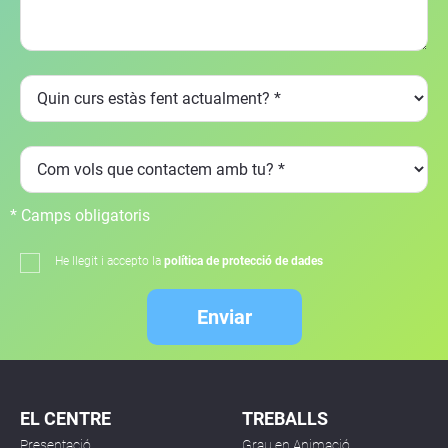
* Camps obligatoris
He llegit i accepto la
política de protecció de dades
Enviar
EL CENTRE
TREBALLS
Presentació
Grau en Animació