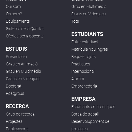
Qui som
Grau en Multimèdia
On som?
Graus en Videojocs
Equipaments
Tots
Sistema de la Qualitat
ESTUDIANTS
Ofertes per a docents
Futur estudiant
ESTUDIS
Matrícula nou ingrés
Presentació
Beques i ajuts
Grau en Animació
Pràctiques
Grau en Multimèdia
Internacional
Graus en Videojocs
Alumni
Doctorat
Emprenedoria
Postgraus
EMPRESA
RECERCA
Estudiants en pràctiques
Grup de recerca
Borsa de treball
Projectes
Desenvolupament de
Publicacions
projectes