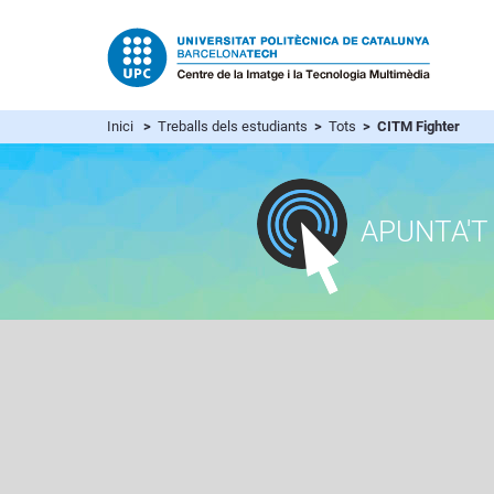
Inici
>
Treballs dels estudiants
>
Tots
> CITM Fighter
APUNTA'T 