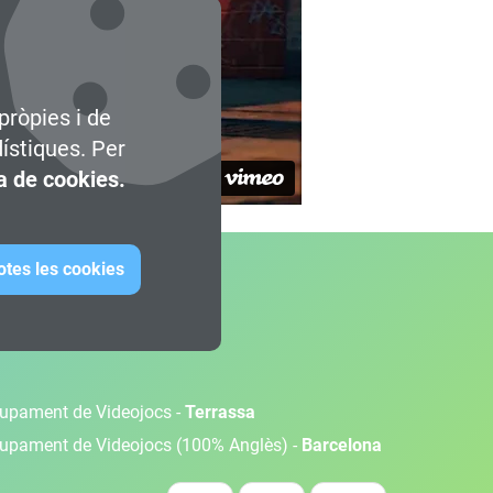
pròpies i de
dístiques. Per
ca de cookies.
otes les cookies
olupament de Videojocs -
Terrassa
olupament de Videojocs (100% Anglès) -
Barcelona