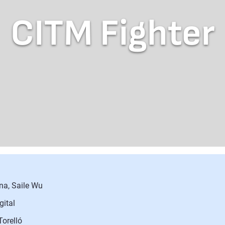
CITM Fighter
na, Saile Wu
gital
orelló