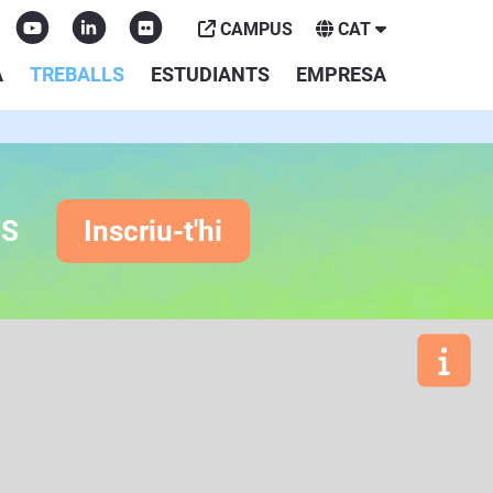
CAMPUS
CAT
A
TREBALLS
ESTUDIANTS
EMPRESA
ES
Inscriu-t'hi