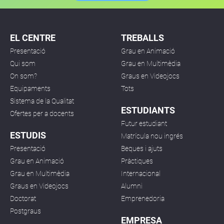
EL CENTRE
TREBALLS
Presentació
Grau en Animació
Qui som
Grau en Multimèdia
On som?
Graus en Videojocs
Equipaments
Tots
Sistema de la Qualitat
ESTUDIANTS
Ofertes per a docents
Futur estudiant
ESTUDIS
Matrícula nou ingrés
Presentació
Beques i ajuts
Grau en Animació
Pràctiques
Grau en Multimèdia
Internacional
Graus en Videojocs
Alumni
Doctorat
Emprenedoria
Postgraus
EMPRESA