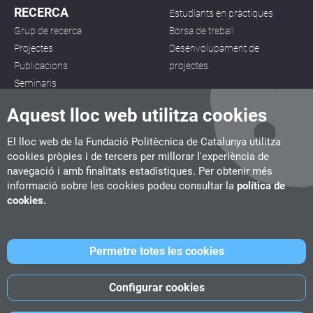
RECERCA
Estudiants en pràctiques
Grup de recerca
Borsa de treball
Projectes
Desenvolupament de
Publicacions
projectes
Seminaris
Aquest lloc web utilitza cookies
El lloc web de la Fundació Politècnica de Catalunya utilitza
cookies pròpies i de tercers per millorar l'experiència de
navegació i amb finalitats estadístiques. Per obtenir més
CITM
informació sobre les cookies podeu consultar la
política de
C/ de la Igualtat, 33, 08222 Terrassa
cookies.
Tel. 93 112 03 67
info.citm@citm.upc.edu
Permetre totes les cookies
UPC
UPC School
UPC Videogames
Configurar cookies
©
Fundació Politècnica de Catalunya
-
Avís legal
-
Política de