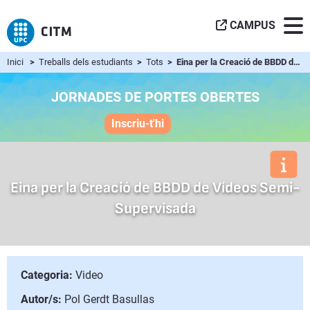
CAMPUS
Inici
>
Treballs dels estudiants
>
Tots
> Eina per la Creació de BBDD de Vídeos Semi-Supervisada
JORNADES DE PORTES OBERTES
Inscriu-t'hi
Eina per la Creació de BBDD de Vídeos Semi-
Supervisada
Categoria:
Video
Autor/s:
Pol Gerdt Basullas