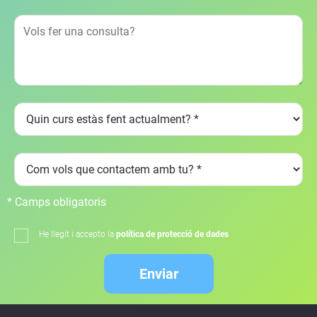
* Camps obligatoris
He llegit i accepto la
política de protecció de dades
Enviar