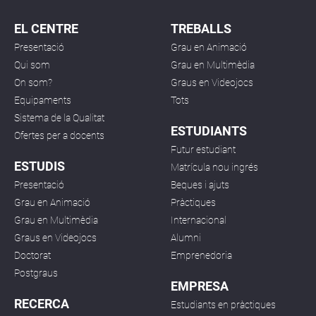
EL CENTRE
TREBALLS
Presentació
Grau en Animació
Qui som
Grau en Multimèdia
On som?
Graus en Videojocs
Equipaments
Tots
Sistema de la Qualitat
ESTUDIANTS
Ofertes per a docents
Futur estudiant
ESTUDIS
Matrícula nou ingrés
Presentació
Beques i ajuts
Grau en Animació
Pràctiques
Grau en Multimèdia
Internacional
Graus en Videojocs
Alumni
Doctorat
Emprenedoria
Postgraus
EMPRESA
RECERCA
Estudiants en pràctiques