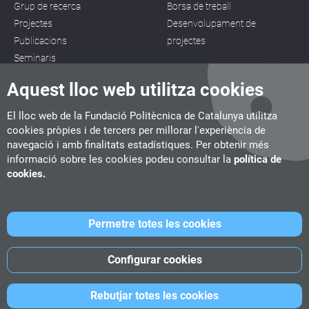
Grup de recerca
Borsa de treball
Projectes
Desenvolupament de
Publicacions
projectes
Seminaris
Aquest lloc web utilitza cookies
El lloc web de la Fundació Politècnica de Catalunya utilitza
cookies pròpies i de tercers per millorar l'experiència de
navegació i amb finalitats estadístiques. Per obtenir més
CITM
informació sobre les cookies podeu consultar la
política de
C/ de la Igualtat, 33, 08222 Terrassa
cookies.
Tel. 93 112 03 67
info.citm@citm.upc.edu
Permetre totes les cookies
UPC
UPC School
UPC Videogames
Configurar cookies
©
Fundació Politècnica de Catalunya
-
Avís legal
-
Política de
Rebutjar totes les cookies
cookies
-
Política de privacitat