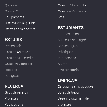
Qui som
Grau en Multimèdia
On som?
Graus en Videojocs
Equipaments
Tots
Sistema de la Qualitat
ESTUDIANTS
Ofertes per a docents
Futur estudiant
ESTUDIS
Matrícula nou ingrés
Presentació
Beques i ajuts
Grau en Animació
Pràctiques
Grau en Multimèdia
Internacional
Graus en Videojocs
Alumni
Doctorat
Emprenedoria
Postgraus
EMPRESA
RECERCA
Estudiants en pràctiques
Grup de recerca
Borsa de treball
Projectes
Desenvolupament de
Publicacions
projectes