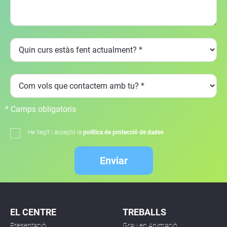
* Camps obligatoris
He llegit i accepto la
política de protecció de dades
Enviar
EL CENTRE
TREBALLS
Presentació
Grau en Animació