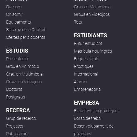
Qui som
Grau en Multimèdia
On som?
Graus en Videojocs
Equipaments
Tots
Sistema de la Qualitat
ESTUDIANTS
Ofertes per a docents
Futur estudiant
ESTUDIS
Matrícula nou ingrés
Presentació
Beques i ajuts
Grau en Animació
Pràctiques
Grau en Multimèdia
Internacional
Graus en Videojocs
Alumni
Doctorat
Emprenedoria
Postgraus
EMPRESA
RECERCA
Estudiants en pràctiques
Grup de recerca
Borsa de treball
Projectes
Desenvolupament de
Publicacions
projectes