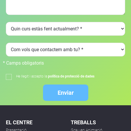
* Camps obligatoris
He llegit i accepto la
política de protecció de dades
Enviar
EL CENTRE
TREBALLS
Presentació
Grau en Animació