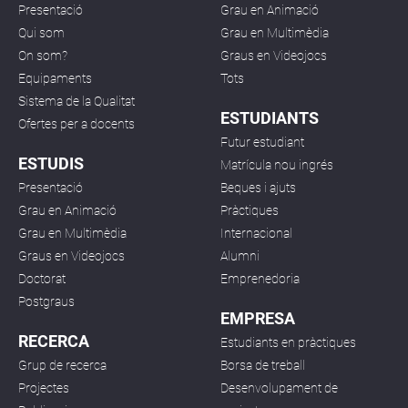
Presentació
Grau en Animació
Qui som
Grau en Multimèdia
On som?
Graus en Videojocs
Equipaments
Tots
Sistema de la Qualitat
ESTUDIANTS
Ofertes per a docents
Futur estudiant
ESTUDIS
Matrícula nou ingrés
Presentació
Beques i ajuts
Grau en Animació
Pràctiques
Grau en Multimèdia
Internacional
Graus en Videojocs
Alumni
Doctorat
Emprenedoria
Postgraus
EMPRESA
RECERCA
Estudiants en pràctiques
Grup de recerca
Borsa de treball
Projectes
Desenvolupament de