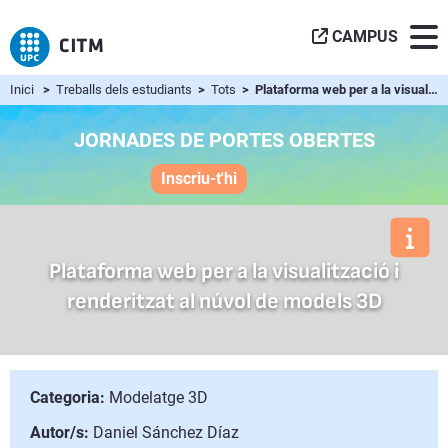
CAMPUS
Inici
>
Treballs dels estudiants
>
Tots
> Plataforma web per a la visualització i renderitzat al nú...
JORNADES DE PORTES OBERTES
Inscriu-t'hi
Plataforma web per a la visualització i
renderitzat al núvol de models 3D
Categoria:
Modelatge 3D
Autor/s:
Daniel Sánchez Díaz