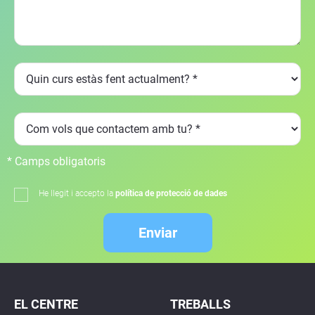
* Camps obligatoris
He llegit i accepto la
política de protecció de dades
Enviar
EL CENTRE
TREBALLS