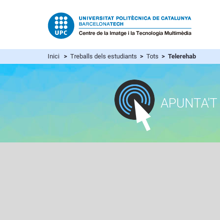
Inici
>
Treballs dels estudiants
>
Tots
> Telerehab
APUNTA'T 