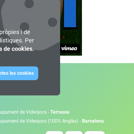
pròpies i de
dístiques. Per
ca de cookies.
otes les cookies
olupament de Videojocs -
Terrassa
olupament de Videojocs (100% Anglès) -
Barcelona