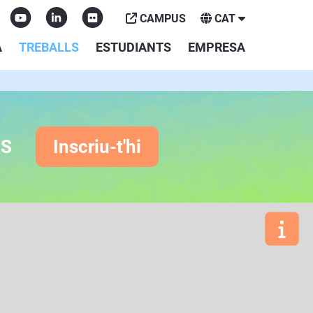
CAMPUS
CAT
A
TREBALLS
ESTUDIANTS
EMPRESA
ES
Inscriu-t'hi