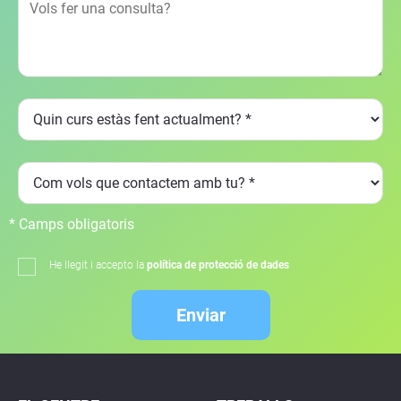
* Camps obligatoris
He llegit i accepto la
política de protecció de dades
Enviar