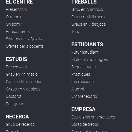
EL CENTRE
TREBALLS
Presentació
Grau en Animació
Qui som
Grau en Multimèdia
On som?
Graus en Videojocs
Equipaments
Tots
Sistema de la Qualitat
ESTUDIANTS
Ofertes per a docents
Futur estudiant
ESTUDIS
Matrícula nou ingrés
Presentació
Beques i ajuts
Grau en Animació
Pràctiques
Grau en Multimèdia
Internacional
Graus en Videojocs
Alumni
Doctorat
Emprenedoria
Postgraus
EMPRESA
RECERCA
Estudiants en pràctiques
Grup de recerca
Borsa de treball
Projectes
Desenvolupament de