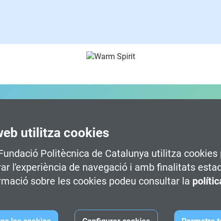
MACIÓ
web utilitza cookies
 Fundació Politècnica de Catalunya utilitza cookies 
 -
Terrassa
Grau oficial en Disseny i Desenv
rar l'experiència de navegació i amb finalitats esta
 Multimèdia -
rmació sobre les cookies podeu consultar la
Terrassa
Grau oficial en Disseny i Desenv
políti
Dat