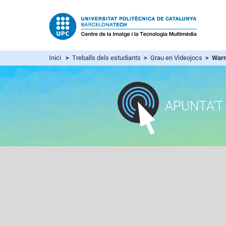
Inici
>
Treballs dels estudiants
>
Grau en Videojocs
> Warm
APUNTA'T 