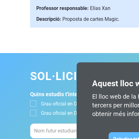
Professor responsable:
Elías Xan
Descripció:
Proposta de cartes Magic.
SOL·LICITA INFOR
Aquest lloc 
Quins estudis t'interessen?
El lloc web de la
Grau oficial en Disseny, Animació i Art Digital
tercers per millo
Grau oficial en Disseny Digital i Tecnologies
obtenir més info