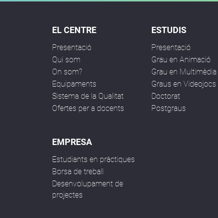
EL CENTRE
ESTUDIS
Presentació
Presentació
Qui som
Grau en Animació
On som?
Grau en Multimèdia
Equipaments
Graus en Videojocs
Sistema de la Qualitat
Doctorat
Ofertes per a docents
Postgraus
EMPRESA
Estudiants en pràctiques
Borsa de treball
Desenvolupament de
projectes