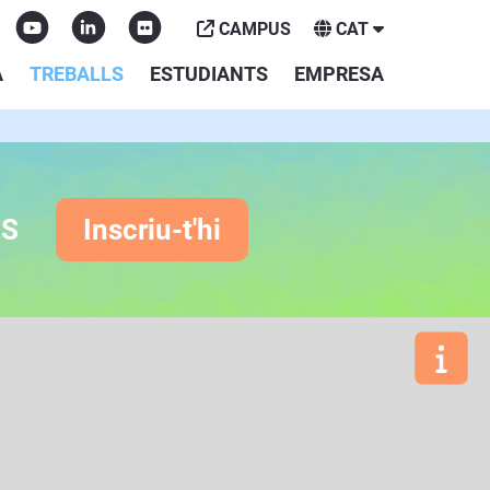
CAMPUS
CAT
A
TREBALLS
ESTUDIANTS
EMPRESA
ES
Inscriu-t'hi