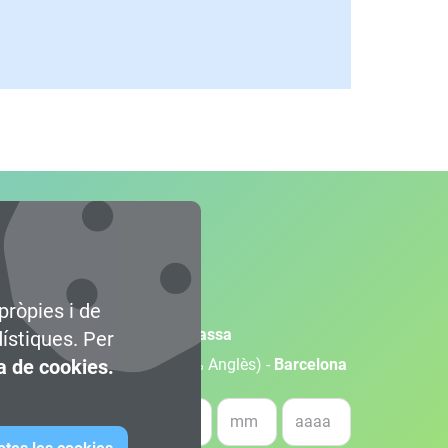
pròpies i de
olupament de Videojocs -
Terrassa
dístiques. Per
olupament de Videojocs (100% Anglès) -
ca de cookies.
Barcelona
a de naixement *