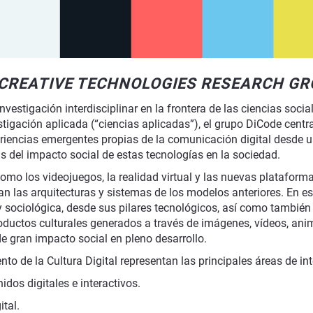
D CREATIVE TECHNOLOGIES RESEARCH G
estigación interdisciplinar en la frontera de las ciencias sociale
stigación aplicada (“ciencias aplicadas”), el grupo DiCode centra
encias emergentes propias de la comunicación digital desde una v
is del impacto social de estas tecnologías en la sociedad.
omo los videojuegos, la realidad virtual y las nuevas platafo
as arquitecturas y sistemas de los modelos anteriores. En est
ociológica, desde sus pilares tecnológicos, así como también 
uctos culturales generados a través de imágenes, vídeos, anim
de gran impacto social en pleno desarrollo.
o de la Cultura Digital representan las principales áreas de int
dos digitales e interactivos.
ital.