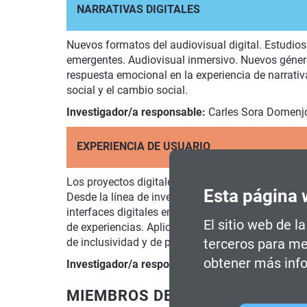
NARRATIVAS DIGITALES
Nuevos formatos del audiovisual digital. Estudios
emergentes. Audiovisual inmersivo. Nuevos géneros
respuesta emocional en la experiencia de narrativ
social y el cambio social.
Investigador/a responsable:
Carles Sora Domenj
EXPERIENCIA DE USUARIO
Los proyectos digitales se basan en las personas, 
Esta página 
Desde la línea de investigación de experiencia de
interfaces digitales emergentes, desde la perspect
El sitio web de l
de experiencias. Aplicable durante todo el proce
de inclusividad y de perspectiva de género, a part
terceros para me
obtener más info
Investigador/a responsable:
Eva Villegas
MIEMBROS DEL GRUPO