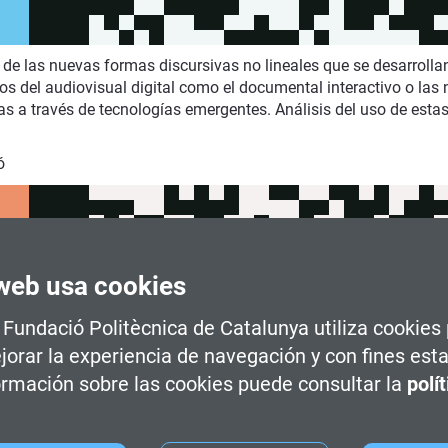
 de las nuevas formas discursivas no lineales que se desarrolla
 del audiovisual digital como el documental interactivo o las n
as a través de tecnologías emergentes. Análisis del uso de esta
ó
la investigación es clave para entenderlas. La relación persona-
web usa cookies
 usuario, se diseñan nuevas metodologías y técnicas de evaluac
iva de las personas. Se incluye también en esta línea la búsqued
a Fundació Politècnica de Catalunya utiliza cookies
so de creación, se tienen en cuenta a los usuarios, independien
ir de factores emocionales, estéticos y funcionales.
jorar la experiencia de navegación y con fines esta
rmación sobre las cookies puede consultar la
polí