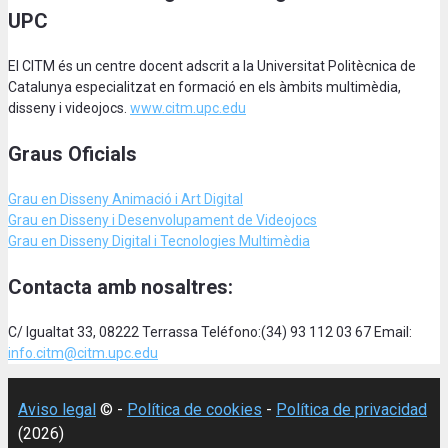
UPC
El CITM és un centre docent adscrit a la Universitat Politècnica de
Catalunya especialitzat en formació en els àmbits multimèdia,
disseny i videojocs.
www.citm.upc.edu
Graus Oficials
Grau en Disseny Animació
i Art Digital
Grau en Disseny i Desenvolupament de Videojocs
Grau en Disseny Digital i Tecnologies Multimèdia
Contacta amb nosaltres:
C/ Igualtat 33, 08222 Terrassa Teléfono:(34) 93 112 03 67 Email:
info.citm@citm.upc.edu
Aviso legal
© -
Política de cookies
-
Política de privacidad
(2026)