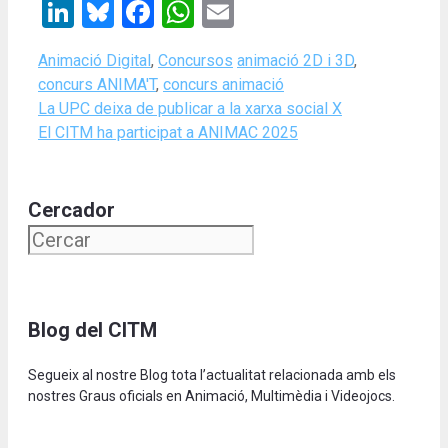
LinkedIn
Bluesky
Facebook
WhatsApp
Email
Categories
Tags
Animació Digital
,
Concursos
animació 2D i 3D
,
concurs ANIMA'T
,
concurs animació
La UPC deixa de publicar a la xarxa social X
El CITM ha participat a ANIMAC 2025
Cercador
Blog del CITM
Segueix al nostre Blog tota l’actualitat relacionada amb els
nostres Graus oficials en Animació, Multimèdia i Videojocs.