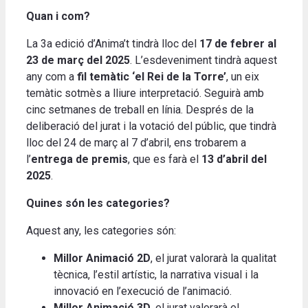
Quan i com?
La 3a edició d’Anima’t tindrà lloc del
17 de febrer al
23 de març del 2025
. L’esdeveniment tindrà aquest
any com a
fil temàtic ‘el Rei de la Torre’
, un eix
temàtic sotmès a lliure interpretació. Seguirà amb
cinc setmanes de treball en línia. Després de la
deliberació del jurat i la votació del públic, que tindrà
lloc del 24 de març al 7 d’abril, ens trobarem a
l’
entrega de premis
, que es farà el
13 d’abril del
2025
.
Quines són les categories?
Aquest any, les categories són:
Millor Animació 2D
, el jurat valorarà la qualitat
tècnica, l’estil artístic, la narrativa visual i la
innovació en l’execució de l’animació.
Millor Animació 3D
, el jurat valorarà el