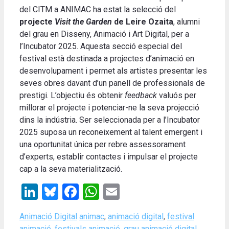
del CITM a ANIMAC ha estat la selecció del
projecte
Visit the Garden
de Leire Ozaita
, alumni
del grau en Disseny, Animació i Art Digital, per a
l’Incubator 2025. Aquesta secció especial del
festival està destinada a projectes d’animació en
desenvolupament i permet als artistes presentar les
seves obres davant d’un panell de professionals de
prestigi. L’objectiu és obtenir
feedback
valuós per
millorar el projecte i potenciar-ne la seva projecció
dins la indústria. Ser seleccionada per a l’Incubator
2025 suposa un reconeixement al talent emergent i
una oportunitat única per rebre assessorament
d’experts, establir contactes i impulsar el projecte
cap a la seva materialització.
LinkedIn
Bluesky
Facebook
WhatsApp
Email
Categories
Tags
Animació Digital
animac
,
animació digital
,
festival
animació
,
festivals animació
,
grau animació digital