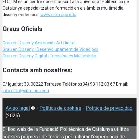
El CITM és un centre docent adscrit a la Universitat Politècnica de
Catalunya especialitzat en formació en els àmbits multimèdia,
disseny i videojocs.
www.citm.upc.edu
Graus Oficials
Grau en Disseny Animació
i Art Digital
Grau en Disseny i Desenvolupament de Videojocs
Grau en Disseny Digital i Tecnologies Multimèdia
Contacta amb nosaltres:
C/ Igualtat 33, 08222 Terrassa Teléfono:(34) 93 112 03 67 Email:
info.citm@citm.upc.edu
Aviso legal
© -
Política de cookies
-
Política de privacidad
(2026)
El lloc web de la Fundació Politècnica de Catalunya utilitza
cookies pròpies i de tercers per millorar l'experiència de