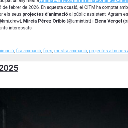
ticipat un any més a
Animac, la Mostra Internacional de Cine
22 de febrer de 2026. En aquesta ocasió, el CITM ha comptat amb 
tar els seus
projectes d’animació
al públic assistent. Agraïm e
@kmi.draw),
Mireia Pérez Oribio
(@armintist) i
Elena Vergel
(bi
ants interessats.
nimació
,
fira animació
,
fires
,
mostra animació
,
projectes alumnes 
 2025