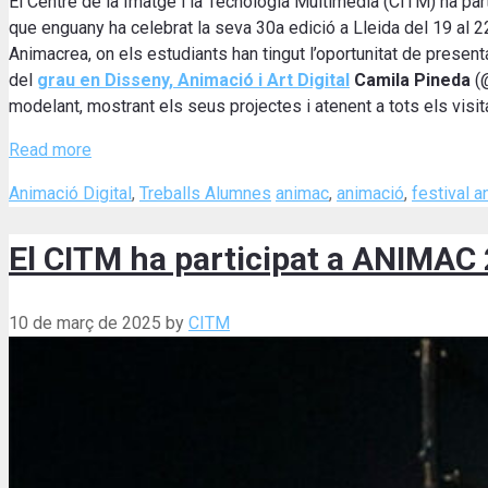
El Centre de la Imatge i la Tecnologia Multimèdia (CITM) ha par
que enguany ha celebrat la seva 30a edició a Lleida del 19 al 
Animacrea, on els estudiants han tingut l’oportunitat de presen
del
grau en Disseny, Animació i Art Digital
Camila Pineda
(
modelant, mostrant els seus projectes i atenent a tots els visit
Read more
Categories
Tags
Animació Digital
,
Treballs Alumnes
animac
,
animació
,
festival a
El CITM ha participat a ANIMAC
10 de març de 2025
by
CITM