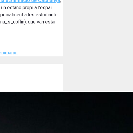
ma d’Animació de Catalunya
,
un estand propi a l’espai
specialment a les estudiants
na_s_coffin), que van estar
animació