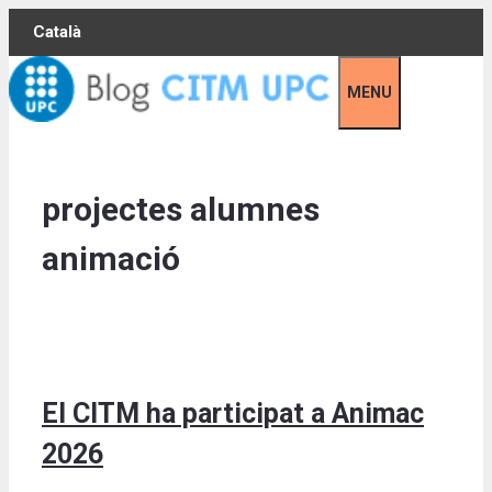
Skip
Català
to
content
MENU
projectes alumnes
animació
El CITM ha participat a Animac
2026