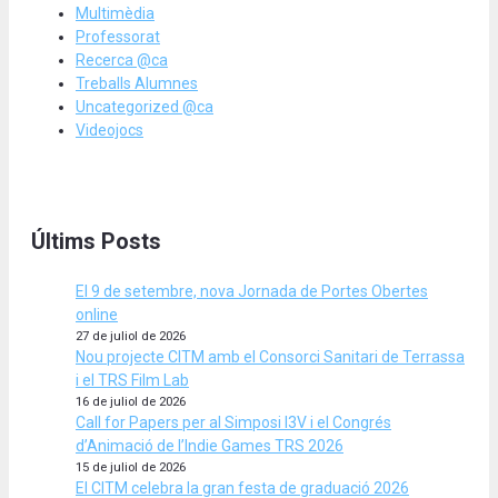
Multimèdia
Professorat
Recerca @ca
Treballs Alumnes
Uncategorized @ca
Videojocs
Últims Posts
El 9 de setembre, nova Jornada de Portes Obertes
online
27 de juliol de 2026
Nou projecte CITM amb el Consorci Sanitari de Terrassa
i el TRS Film Lab
16 de juliol de 2026
Call for Papers per al Simposi I3V i el Congrés
d’Animació de l’Indie Games TRS 2026
15 de juliol de 2026
El CITM celebra la gran festa de graduació 2026