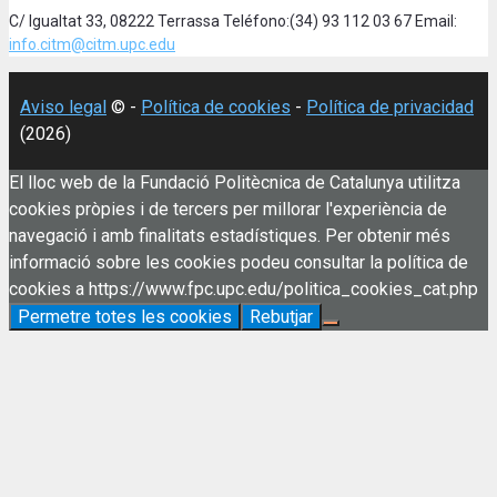
C/ Igualtat 33, 08222 Terrassa Teléfono:(34) 93 112 03 67 Email:
info.citm@citm.upc.edu
Aviso legal
© -
Política de cookies
-
Política de privacidad
(2026)
El lloc web de la Fundació Politècnica de Catalunya utilitza
cookies pròpies i de tercers per millorar l'experiència de
navegació i amb finalitats estadístiques. Per obtenir més
informació sobre les cookies podeu consultar la política de
cookies a https://www.fpc.upc.edu/politica_cookies_cat.php
Permetre totes les cookies
Rebutjar