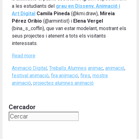
a les estudiants del
grau en Disseny, Animació i
Art Digital
Camila Pineda
(@kmi.draw),
Mireia
Pérez Oribio
(@armintist) i
Elena Vergel
(bina_s_coffin), que van estar modelant, mostrant els
seus projectes i atenent a tots els visitants
interessats.
Read more
Categories
Tags
Animació Digital
,
Treballs Alumnes
animac
,
animació
,
festival animació
,
fira animació
,
fires
,
mostra
animació
,
projectes alumnes animació
Cercador