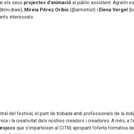
tar els seus
projectes d’animació
al públic assistent. Agraïm e
@kmi.draw),
Mireia Pérez Oribio
(@armintist) i
Elena Vergel
(bi
ants interessats.
ral del festival, el punt de trobada amb professionals de la indúst
ica i la creativitat dels nostres creadors i creadores. A més, a l
deojocs
que s’imparteixen al CITM, apropant l’oferta formativa de