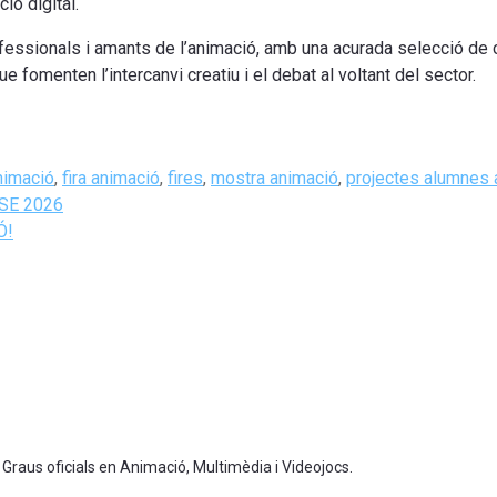
ió digital.
fessionals i amants de l’animació, amb una acurada selecció de c
ue fomenten l’intercanvi creatiu i el debat al voltant del sector.
nimació
,
fira animació
,
fires
,
mostra animació
,
projectes alumnes 
ISE 2026
Ó!
 Graus oficials en Animació, Multimèdia i Videojocs.