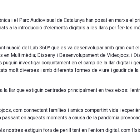
ónica i el Parc Audiovisual de Catalunya han posat en marxa el pr
ts a la introducció d’elements digitals a les llars per fer-les 
ntinuació del Lab 360º que es va desenvolupar amb gran èxit el
s en Multimèdia; Disseny i Desenvolupament de Videojocs; i Diss
 puguin investigar conjuntament en el camp de la llar digital i ge
ts molt diverses i amb diferents formes de viure i gaudir de la se
a llar que estiguin centrades principalment en tres eixos: l’entrete
deojocs, com connectant famílies i amics compartint vida i exper
stà passant en aquests moments a causa de la pandèmia provocad
s nostres estiguin fora de perill tant en l’entorn digital, com fí