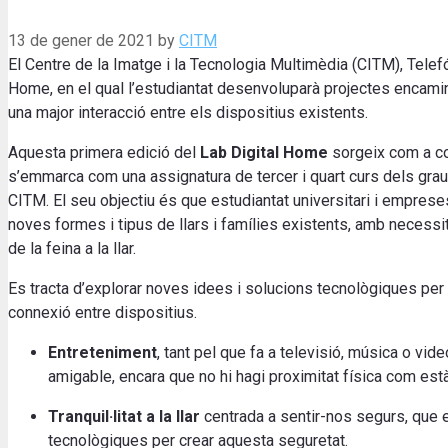
13 de gener de 2021
by
CITM
El Centre de la Imatge i la Tecnologia Multimèdia (CITM), Telef
Home, en el qual l’estudiantat desenvoluparà projectes encamina
una major interacció entre els dispositius existents.
Aquesta primera edició del
Lab Digital Home
sorgeix com a co
s’emmarca com una assignatura de tercer i quart curs dels grau
CITM. El seu objectiu és que estudiantat universitari i empreses
noves formes i tipus de llars i famílies existents, amb necessita
de la feina a la llar.
Es tracta d’explorar noves idees i solucions tecnològiques per a l
connexió entre dispositius.
Entreteniment
, tant pel que fa a televisió, música o vi
amigable, encara que no hi hagi proximitat física com e
Tranquil·litat a la llar
centrada a sentir-nos segurs, que el
tecnològiques per crear aquesta seguretat.