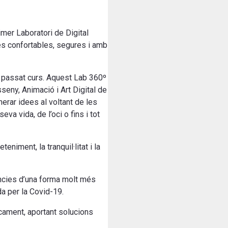
imer Laboratori de Digital
més confortables, segures i amb
 passat curs. Aquest Lab 360º
eny, Animació i Art Digital de
nerar idees al voltant de les
va vida, de l’oci o fins i tot
niment, la tranquil·litat i la
iències d’una forma molt més
a per la Covid-19.
sicament, aportant solucions