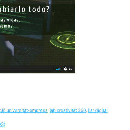
ació universitat-empresa
,
lab creativitat 360
,
llar digital
DS)