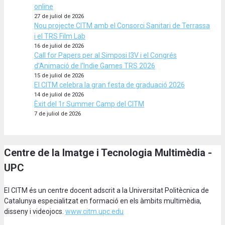
online
27 de juliol de 2026
Nou projecte CITM amb el Consorci Sanitari de Terrassa
i el TRS Film Lab
16 de juliol de 2026
Call for Papers per al Simposi I3V i el Congrés
d’Animació de l’Indie Games TRS 2026
15 de juliol de 2026
El CITM celebra la gran festa de graduació 2026
14 de juliol de 2026
Èxit del 1r Summer Camp del CITM
7 de juliol de 2026
Centre de la Imatge i Tecnologia Multimèdia -
UPC
El CITM és un centre docent adscrit a la Universitat Politècnica de
Catalunya especialitzat en formació en els àmbits multimèdia,
disseny i videojocs.
www.citm.upc.edu