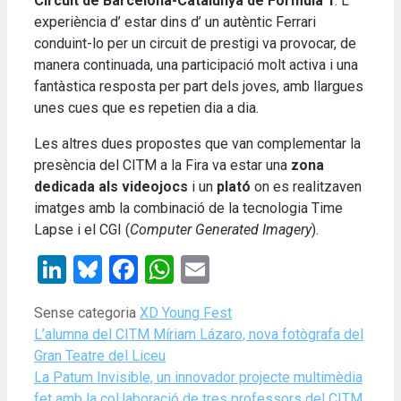
Circuit de Barcelona-Catalunya de Fòrmula 1
. L’
experiència d’ estar dins d’ un autèntic Ferrari
conduint-lo per un circuit de prestigi va provocar, de
manera continuada, una participació molt activa i una
fantàstica resposta per part dels joves, amb llargues
unes cues que es repetien dia a dia.
Les altres dues propostes que van complementar la
presència del CITM a la Fira va estar una
zona
dedicada als videojocs
i un
plató
on es realitzaven
imatges amb la combinació de la tecnologia Time
Lapse i el CGI (
Computer Generated Imagery
).
LinkedIn
Bluesky
Facebook
WhatsApp
Email
Categories
Tags
Sense categoria
XD Young Fest
L’alumna del CITM Míriam Lázaro, nova fotògrafa del
Gran Teatre del Liceu
La Patum Invisible, un innovador projecte multimèdia
fet amb la col·laboració de tres professors del CITM