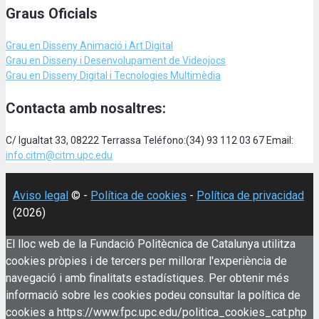
Graus Oficials
Grau en Disseny Animació
i Art Digital
Grau en Disseny i Desenvolupament de Videojocs
Grau en Disseny Digital i Tecnologies Multimèdia
Contacta amb nosaltres:
C/ Igualtat 33, 08222 Terrassa Teléfono:(34) 93 112 03 67 Email:
info.citm@citm.upc.edu
Aviso legal
© -
Política de cookies
-
Política de privacidad
(2026)
El lloc web de la Fundació Politècnica de Catalunya utilitza
cookies pròpies i de tercers per millorar l'experiència de
navegació i amb finalitats estadístiques. Per obtenir més
informació sobre les cookies podeu consultar la política de
cookies a https://www.fpc.upc.edu/politica_cookies_cat.php