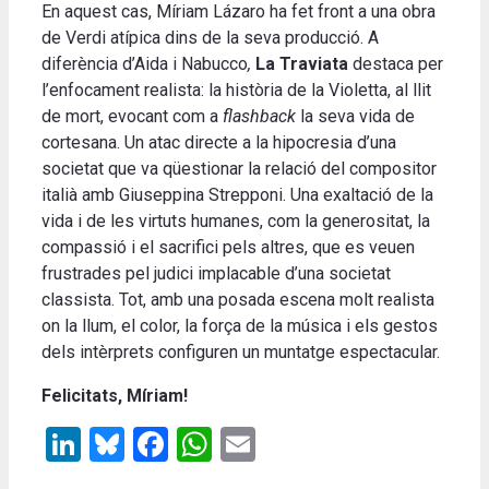
En aquest cas, Míriam Lázaro ha fet front a una obra
de Verdi atípica dins de la seva producció. A
diferència d’Aida i Nabucco
,
La Traviata
destaca per
l’enfocament realista: la història de la Violetta, al llit
de mort, evocant com a
flashback
la seva vida de
cortesana. Un atac directe a la hipocresia d’una
societat que va qüestionar la relació del compositor
italià amb Giuseppina Strepponi. Una exaltació de la
vida i de les virtuts humanes, com la generositat, la
compassió i el sacrifici pels altres, que es veuen
frustrades pel judici implacable d’una societat
classista. Tot, amb una posada escena molt realista
on la llum, el color, la força de la música i els gestos
dels intèrprets configuren un muntatge espectacular.
Felicitats, Míriam!
LinkedIn
Bluesky
Facebook
WhatsApp
Email