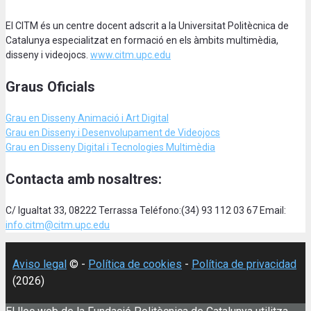
El CITM és un centre docent adscrit a la Universitat Politècnica de
Catalunya especialitzat en formació en els àmbits multimèdia,
disseny i videojocs.
www.citm.upc.edu
Graus Oficials
Grau en Disseny Animació
i Art Digital
Grau en Disseny i Desenvolupament de Videojocs
Grau en Disseny Digital i Tecnologies Multimèdia
Contacta amb nosaltres:
C/ Igualtat 33, 08222 Terrassa Teléfono:(34) 93 112 03 67 Email:
info.citm@citm.upc.edu
Aviso legal
© -
Política de cookies
-
Política de privacidad
(2026)