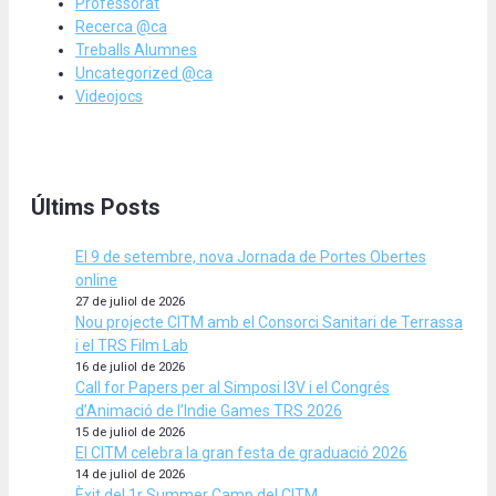
Professorat
Recerca @ca
Treballs Alumnes
Uncategorized @ca
Videojocs
Últims Posts
El 9 de setembre, nova Jornada de Portes Obertes
online
27 de juliol de 2026
Nou projecte CITM amb el Consorci Sanitari de Terrassa
i el TRS Film Lab
16 de juliol de 2026
Call for Papers per al Simposi I3V i el Congrés
d’Animació de l’Indie Games TRS 2026
15 de juliol de 2026
El CITM celebra la gran festa de graduació 2026
14 de juliol de 2026
Èxit del 1r Summer Camp del CITM