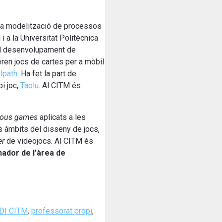
 la modelització de processos
i a la Universitat Politècnica
del desenvolupament de
ren jocs de cartes per a mòbil
lpath.
Ha fet la part de
i joc,
Taolu
. Al CITM és
ious games
aplicats a les
ls àmbits del disseny de jocs,
er
de videojocs. Al CITM és
nador de l’àrea de
DI CITM
,
professorat propi
,