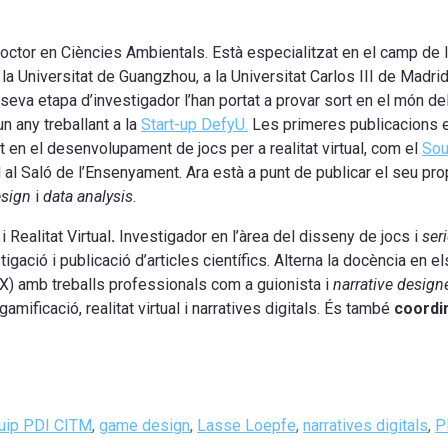
octor en Ciències Ambientals. Està especialitzat en el camp de
la Universitat de Guangzhou, a la Universitat Carlos III de Madrid 
seva etapa d’investigador l’han portat a provar sort en el món 
un any treballant a la
Start-up DefyU.
Les primeres publicacions e
t en el desenvolupament de jocs per a realitat virtual, com el
Sou
al Saló de l’Ensenyament. Ara està a punt de publicar el seu prop
sign
i
data analysis
.
 Realitat Virtual
.
Investigador en l’àrea del disseny de jocs i
ser
igació i publicació d’articles científics. Alterna la docència en e
I/UX) amb treballs professionals com a guionista i
narrative design
 gamificació, realitat virtual i narratives digitals. És també
coordi
uip PDI CITM
,
game design
,
Lasse Loepfe
,
narratives digitals
,
P