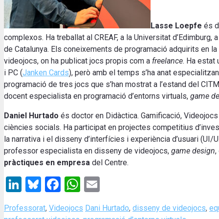
Lasse Loepfe
és d
complexos. Ha treballat al CREAF, a la Universitat d’Edimburg, a 
de Catalunya. Els coneixements de programació adquirits en la 
videojocs, on ha publicat jocs propis com a
freelance
. Ha estat 
i PC (
Janken Cards
), però amb el temps s’ha anat especialitzan
programació de tres jocs que s’han mostrat a l’estand del CITM 
docent especialista en programació d’entorns virtuals,
game de
Daniel Hurtado
és doctor en Didàctica. Gamificació, Videojocs i
ciències socials. Ha participat en projectes competitius d’invest
la narrativa i el disseny d’interfícies i experiència d’usuari (U
professor especialista en disseny de videojocs,
game design
,
pràctiques en empresa
del Centre.
LinkedIn
Bluesky
Facebook
WhatsApp
Email
Categories
Tags
Professorat
,
Videojocs
Dani Hurtado
,
disseny de videojocs
,
eq