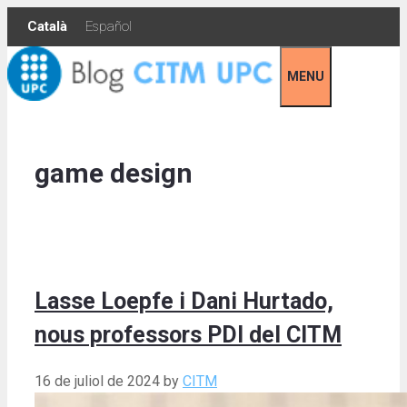
Skip
Català
Español
to
content
MENU
game design
Lasse Loepfe i Dani Hurtado,
nous professors PDI del CITM
16 de juliol de 2024
by
CITM