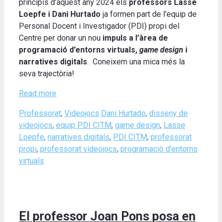
principis d’aquest any 2024 els
professors Lasse
Loepfe i Dani Hurtado
ja formen part de l’equip de
Personal Docent i Investigador (PDI) propi del
Centre per donar un nou
impuls a l’àrea de
programació d’entorns virtuals,
game design
i
narratives digitals
. Coneixem una mica més la
seva trajectòria!
Read more
Categories
Tags
Professorat
,
Videojocs
Dani Hurtado
,
disseny de
videojocs
,
equip PDI CITM
,
game design
,
Lasse
Loepfe
,
narratives digitals
,
PDI CITM
,
professorat
propi
,
professorat videojocs
,
programació d'entorns
virtuals
El professor Joan Pons posa en