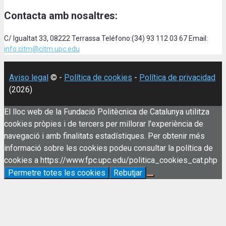
Contacta amb nosaltres:
C/ Igualtat 33, 08222 Terrassa Teléfono:(34) 93 112 03 67 Email:
info.citm@citm.upc.edu
Aviso legal
© -
Política de cookies
-
Política de privacidad
(2026)
El lloc web de la Fundació Politècnica de Catalunya utilitza
cookies pròpies i de tercers per millorar l'experiència de
navegació i amb finalitats estadístiques. Per obtenir més
informació sobre les cookies podeu consultar la política de
cookies a https://www.fpc.upc.edu/politica_cookies_cat.php
Permetre totes les cookies
Rebutjar