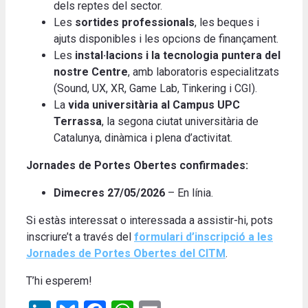
dels reptes del sector.
Les
sortides professionals
, les beques i
ajuts disponibles i les opcions de finançament.
Les
instal·lacions i la tecnologia puntera del
nostre Centre
, amb laboratoris especialitzats
(Sound, UX, XR, Game Lab, Tinkering i CGI).
La
vida universitària al Campus UPC
Terrassa
, la segona ciutat universitària de
Catalunya, dinàmica i plena d’activitat.
Jornades de Portes Obertes confirmades:
Dimecres 27/05/2026
– En línia.
Si estàs interessat o interessada a assistir-hi, pots
inscriure’t a través del
formulari d’inscripció a les
Jornades de Portes Obertes del CITM
.
T’hi esperem!