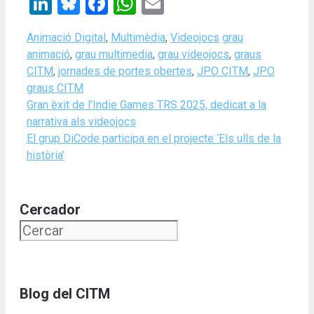
LinkedIn
Bluesky
Facebook
WhatsApp
Email
Categories
Tags
Animació Digital
,
Multimèdia
,
Videojocs
grau
animació
,
grau multimedia
,
grau videojocs
,
graus
CITM
,
jornades de portes obertes
,
JPO CITM
,
JPO
graus CITM
Gran èxit de l’Indie Games TRS 2025, dedicat a la
narrativa als videojocs
El grup DiCode participa en el projecte ‘Els ulls de la
història’
Cercador
Blog del CITM