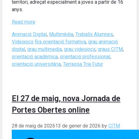
territori, adreçat especialment a joves a partir de 16
anys.
Read more
Categories
Animació Digital
,
Multimèdia
,
Treballs Alumnes
,
Tags
Videojocs
fira orientació formativa
,
grau animació
digital
,
grau multimedia
,
grau videojocs
,
graus CITM
,
orientació acadèmica
,
orientació professional
,
orientació universitària
,
Terrassa Tria Futur
El 27 de maig, nova Jornada de
Portes Obertes online
28 de maig de 2026
13 de gener de 2026
by
CITM