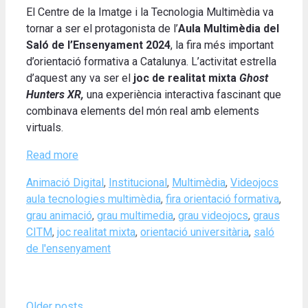
El Centre de la Imatge i la Tecnologia Multimèdia va
tornar a ser el protagonista de l’
Aula Multimèdia del
Saló de l’Ensenyament 2024
, la fira més important
d’orientació formativa a Catalunya. L’activitat estrella
d’aquest any va ser el
joc de realitat mixta
Ghost
Hunters XR,
una experiència interactiva fascinant que
combinava elements del món real amb elements
virtuals.
Read more
Categories
Tags
Animació Digital
,
Institucional
,
Multimèdia
,
Videojocs
aula tecnologies multimèdia
,
fira orientació formativa
,
grau animació
,
grau multimedia
,
grau videojocs
,
graus
CITM
,
joc realitat mixta
,
orientació universitària
,
saló
de l'ensenyament
Older posts