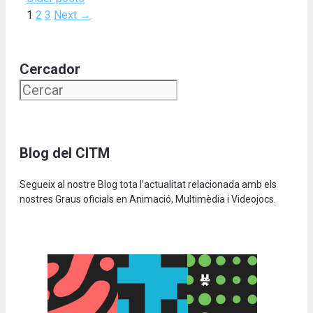
Page
Page
Page
1
2
3
Next
→
Cercador
Blog del CITM
Segueix al nostre Blog tota l’actualitat relacionada amb els
nostres Graus oficials en Animació, Multimèdia i Videojocs.