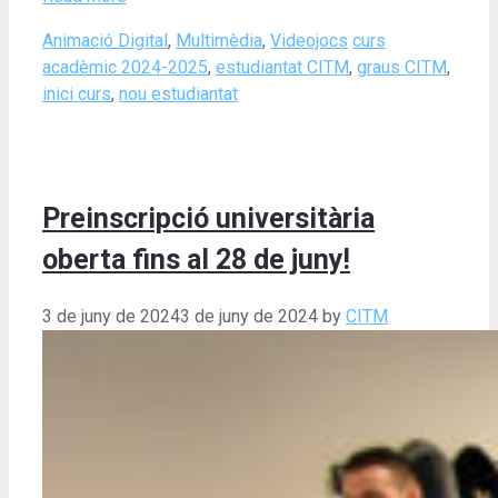
Categories
Tags
Animació Digital
,
Multimèdia
,
Videojocs
curs
acadèmic 2024-2025
,
estudiantat CITM
,
graus CITM
,
inici curs
,
nou estudiantat
Preinscripció universitària
oberta fins al 28 de juny!
3 de juny de 2024
3 de juny de 2024
by
CITM