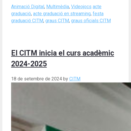
Categories
Tags
Animació Digital
,
Multimèdia
,
Videojocs
acte
graduació
,
acte graduació en streaming
,
festa
graduació CITM
,
graus CITM
,
graus oficials CITM
El CITM inicia el curs acadèmic
2024-2025
18 de setembre de 2024
by
CITM