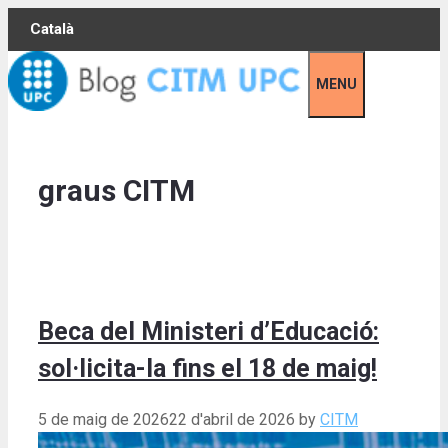
Skip
Català
to
content
MENU
graus CITM
Beca del Ministeri d’Educació:
sol·licita-la fins el 18 de maig!
5 de maig de 2026
22 d'abril de 2026
by
CITM