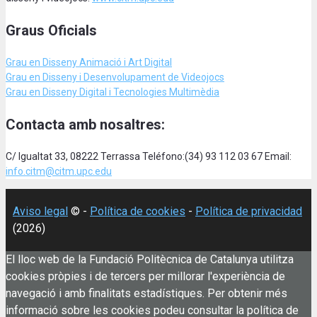
Graus Oficials
Grau en Disseny Animació
i Art Digital
Grau en Disseny i Desenvolupament de Videojocs
Grau en Disseny Digital i Tecnologies Multimèdia
Contacta amb nosaltres:
C/ Igualtat 33, 08222 Terrassa Teléfono:(34) 93 112 03 67 Email:
info.citm@citm.upc.edu
Aviso legal
© -
Política de cookies
-
Política de privacidad
(2026)
El lloc web de la Fundació Politècnica de Catalunya utilitza
cookies pròpies i de tercers per millorar l'experiència de
navegació i amb finalitats estadístiques. Per obtenir més
informació sobre les cookies podeu consultar la política de