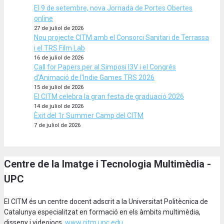
El 9 de setembre, nova Jornada de Portes Obertes
online
27 de juliol de 2026
Nou projecte CITM amb el Consorci Sanitari de Terrassa
i el TRS Film Lab
16 de juliol de 2026
Call for Papers per al Simposi I3V i el Congrés
d’Animació de l’Indie Games TRS 2026
15 de juliol de 2026
El CITM celebra la gran festa de graduació 2026
14 de juliol de 2026
Èxit del 1r Summer Camp del CITM
7 de juliol de 2026
Centre de la Imatge i Tecnologia Multimèdia -
UPC
El CITM és un centre docent adscrit a la Universitat Politècnica de
Catalunya especialitzat en formació en els àmbits multimèdia,
disseny i videojocs.
www.citm.upc.edu