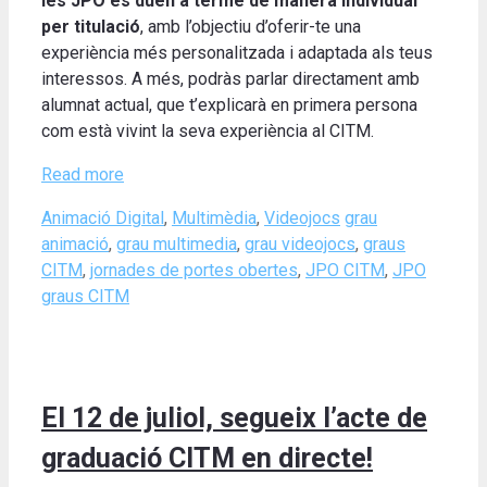
les JPO es duen a terme de manera individual
per titulació
, amb l’objectiu d’oferir-te una
experiència més personalitzada i adaptada als teus
interessos. A més, podràs parlar directament amb
alumnat actual, que t’explicarà en primera persona
com està vivint la seva experiència al CITM.
Read more
Categories
Tags
Animació Digital
,
Multimèdia
,
Videojocs
grau
animació
,
grau multimedia
,
grau videojocs
,
graus
CITM
,
jornades de portes obertes
,
JPO CITM
,
JPO
graus CITM
El 12 de juliol, segueix l’acte de
graduació CITM en directe!