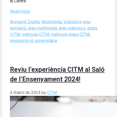
al Centre.
Read more
Categories
Tags
Animació Digital
,
Multimèdia
,
Videojocs
grau
animació
,
grau multimedia
,
grau videojocs
,
graus
CITM
,
matrícula CITM
,
matrícula graus CITM
,
preinscripció universitària
Reviu l’experiència CITM al Saló
de l’Ensenyament 2024!
4 d'abril de 2024
by
CITM