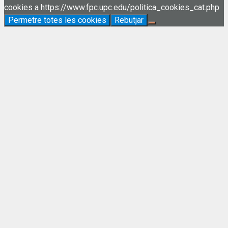
cookies a https://www.fpc.upc.edu/politica_cookies_cat.php
Permetre totes les cookies
Rebutjar