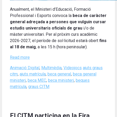
Anualment, el Ministeri d’Educació, Formació
Professional i Esports convoca la
beca de caràcter
general adreçada a persones que vulguin cursar
estudis universitaris oficials de grau
i/o de
màster universitari. Per al pròxim curs acadèmic
2026-2027, el període de sol·licitud estarà obert
fins
al 18 de maig
, a les 15 h (hora peninsular).
Read more
Categories
Tags
Animació Digital
,
Multimèdia
,
Videojocs
ajuts graus
citm
,
ajuts matrícula
,
beca general
,
beca general
ministeri
,
beca MEC
,
beca ministeri
,
beques
matrícula
,
graus CITM
El CITM participa en la Fira