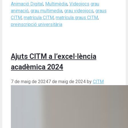
Categories
Tags
Animació Digital
,
Multimèdia
,
Videojocs
grau
animació
,
grau multimedia
,
grau videojocs
,
graus
CITM
,
matrícula CITM
,
matrícula graus CITM
,
preinscripció universitària
Ajuts CITM a l’excel·lència
acadèmica 2024
7 de maig de 2024
7 de maig de 2024
by
CITM