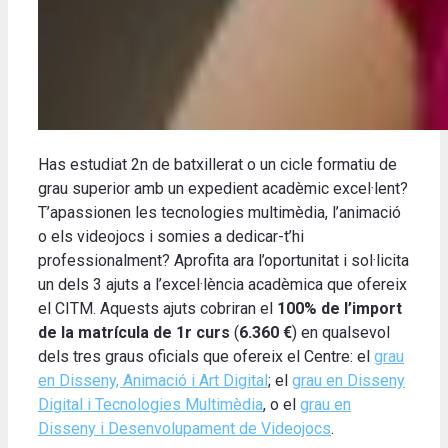
Has estudiat 2n de batxillerat o un cicle formatiu de
grau superior amb un expedient acadèmic excel·lent?
T’apassionen les tecnologies multimèdia, l’animació
o els videojocs i somies a dedicar-t’hi
professionalment? Aprofita ara l’oportunitat i sol·licita
un dels 3 ajuts a l’excel·lència acadèmica que ofereix
el CITM. Aquests ajuts cobriran el
100% de l’import
de la matrícula de 1r curs
(
6.360 €
) en qualsevol
dels tres graus oficials que ofereix el Centre: el
grau
en Disseny, Animació i Art Digital
; el
grau en Disseny
Digital i Tecnologies Multimèdia
, o el
grau en
Disseny i Desenvolupament de Videojocs
.