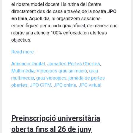
el nostre model docent i la rutina del Centre
directament des de casa a través de la nostra
JPO
en línia
. Aquell dia, hi organitzem sessions
específiques per a cada grau oficial, de manera que
rebràs una atenció 100% enfocada en els teus
objectius.
Read more
Categories
Animació Digital
,
Jornades Portes Obertes
,
Tags
Multimèdia
,
Videojocs
grau animació
,
grau
multimedia
,
grau videojocs
,
jornada de portes
obertes
,
JPO CITM
,
JPO online
,
JPO virtual
Preinscripció universitària
oberta fins al 26 de juny