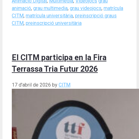
Categories
Tags
Animació Digital
,
Multimèdia
,
Videojocs
grau
animació
,
grau multimedia
,
grau videojocs
,
matrícula
CITM
,
matrícula universitària
,
preinscripció graus
CITM
,
preinscripció universitària
El CITM participa en la Fira
Terrassa Tria Futur 2026
17 d'abril de 2026
by
CITM