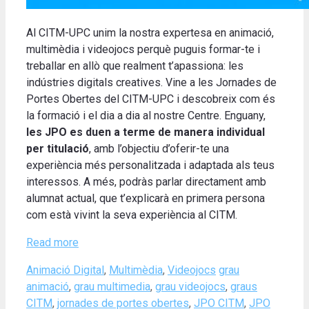
Al CITM-UPC unim la nostra expertesa en animació,
multimèdia i videojocs perquè puguis formar-te i
treballar en allò que realment t’apassiona: les
indústries digitals creatives. Vine a les Jornades de
Portes Obertes del CITM-UPC i descobreix com és
la formació i el dia a dia al nostre Centre. Enguany,
les JPO es duen a terme de manera individual
per titulació
, amb l’objectiu d’oferir-te una
experiència més personalitzada i adaptada als teus
interessos. A més, podràs parlar directament amb
alumnat actual, que t’explicarà en primera persona
com està vivint la seva experiència al CITM.
Read more
Categories
Tags
Animació Digital
,
Multimèdia
,
Videojocs
grau
animació
,
grau multimedia
,
grau videojocs
,
graus
CITM
,
jornades de portes obertes
,
JPO CITM
,
JPO