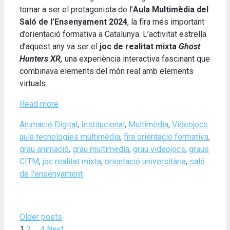
tornar a ser el protagonista de l’
Aula Multimèdia del
Saló de l’Ensenyament 2024
, la fira més important
d’orientació formativa a Catalunya. L’activitat estrella
d’aquest any va ser el
joc de realitat mixta
Ghost
Hunters XR,
una experiència interactiva fascinant que
combinava elements del món real amb elements
virtuals.
Read more
Categories
Tags
Animació Digital
,
Institucional
,
Multimèdia
,
Videojocs
aula tecnologies multimèdia
,
fira orientació formativa
,
grau animació
,
grau multimedia
,
grau videojocs
,
graus
CITM
,
joc realitat mixta
,
orientació universitària
,
saló
de l'ensenyament
Older posts
Page
Page
Page
1
2
…
4
Next
→