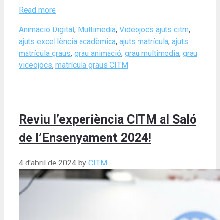
Read more
Categories
Tags
Animació Digital
,
Multimèdia
,
Videojocs
ajuts citm
,
ajuts excel·lència acadèmica
,
ajuts matrícula
,
ajuts
matrícula graus
,
grau animació
,
grau multimedia
,
grau
videojocs
,
matrícula graus CITM
Reviu l’experiència CITM al Saló
de l’Ensenyament 2024!
4 d'abril de 2024
by
CITM