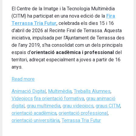
El Centre de la Imatge i la Tecnologia Multimèdia
(CITM) ha participat en una nova edició de la
Fira
Terrassa Tria Futur
, celebrada els dies 15 i 16
d’abril de 2026 al Recinte Firal de Terrassa. Aquesta
iniciativa, impulsada per l’Ajuntament de Terrassa des
de l’any 2019, s’ha consolidat com un dels principals
espais d’
orientació acadèmica i professional
del
territori, adreçat especialment a joves a partir de 16
anys.
Read more
Categories
Animació Digital
,
Multimèdia
,
Treballs Alumnes
,
Tags
Videojocs
fira orientació formativa
,
grau animació
digital
,
grau multimedia
,
grau videojocs
,
graus CITM
,
orientació acadèmica
,
orientació professional
,
orientació universitària
,
Terrassa Tria Futur