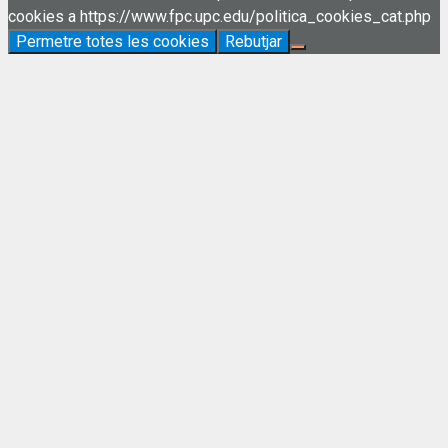
cookies a https://www.fpc.upc.edu/politica_cookies_cat.php
Permetre totes les cookies
Rebutjar