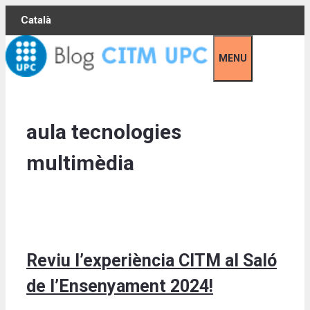
Skip
Català
to
content
MENU
aula tecnologies
multimèdia
Reviu l’experiència CITM al Saló
de l’Ensenyament 2024!