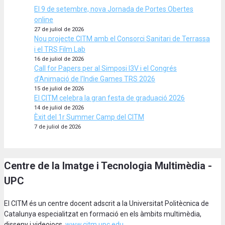
El 9 de setembre, nova Jornada de Portes Obertes
online
27 de juliol de 2026
Nou projecte CITM amb el Consorci Sanitari de Terrassa
i el TRS Film Lab
16 de juliol de 2026
Call for Papers per al Simposi I3V i el Congrés
d’Animació de l’Indie Games TRS 2026
15 de juliol de 2026
El CITM celebra la gran festa de graduació 2026
14 de juliol de 2026
Èxit del 1r Summer Camp del CITM
7 de juliol de 2026
Centre de la Imatge i Tecnologia Multimèdia -
UPC
El CITM és un centre docent adscrit a la Universitat Politècnica de
Catalunya especialitzat en formació en els àmbits multimèdia,
disseny i videojocs.
www.citm.upc.edu