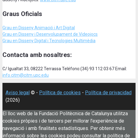
Graus Oficials
Grau en Disseny Animació
i Art Digital
Grau en Disseny i Desenvolupament de Videojocs
Grau en Disseny Digital i Tecnologies Multimèdia
Contacta amb nosaltres:
C/ Igualtat 33, 08222 Terrassa Teléfono:(34) 93 112 03 67 Email:
info.citm@citm.upc.edu
Aviso legal
© -
Política de cookies
-
Política de privacidad
(2026)
El lloc web de la Fundació Politècnica de Catalunya utilitza
cookies pròpies i de tercers per millorar l'experiència de
navegació i amb finalitats estadístiques. Per obtenir més
informació sobre les cookies podeu consultar la política de