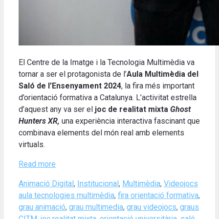
El Centre de la Imatge i la Tecnologia Multimèdia va
tornar a ser el protagonista de l’
Aula Multimèdia del
Saló de l’Ensenyament 2024
, la fira més important
d’orientació formativa a Catalunya. L’activitat estrella
d’aquest any va ser el
joc de realitat mixta
Ghost
Hunters XR,
una experiència interactiva fascinant que
combinava elements del món real amb elements
virtuals.
Read more
Categories
Tags
Animació Digital
,
Institucional
,
Multimèdia
,
Videojocs
aula tecnologies multimèdia
,
fira orientació formativa
,
grau animació
,
grau multimedia
,
grau videojocs
,
graus
CITM
,
joc realitat mixta
,
orientació universitària
,
saló