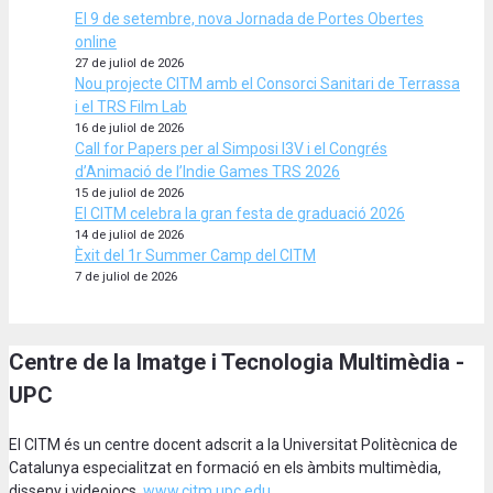
El 9 de setembre, nova Jornada de Portes Obertes
online
27 de juliol de 2026
Nou projecte CITM amb el Consorci Sanitari de Terrassa
i el TRS Film Lab
16 de juliol de 2026
Call for Papers per al Simposi I3V i el Congrés
d’Animació de l’Indie Games TRS 2026
15 de juliol de 2026
El CITM celebra la gran festa de graduació 2026
14 de juliol de 2026
Èxit del 1r Summer Camp del CITM
7 de juliol de 2026
Centre de la Imatge i Tecnologia Multimèdia -
UPC
El CITM és un centre docent adscrit a la Universitat Politècnica de
Catalunya especialitzat en formació en els àmbits multimèdia,
disseny i videojocs.
www.citm.upc.edu