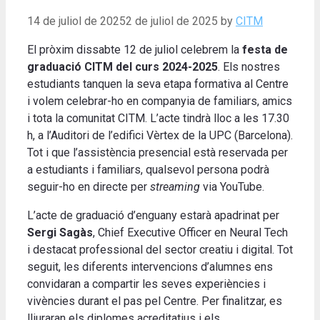
14 de juliol de 2025
2 de juliol de 2025
by
CITM
El pròxim dissabte 12 de juliol celebrem la
festa de
graduació CITM del curs 2024-2025
. Els nostres
estudiants tanquen la seva etapa formativa al Centre
i volem celebrar-ho en companyia de familiars, amics
i tota la comunitat CITM. L’acte tindrà lloc a les 17.30
h, a l’Auditori de l’edifici Vèrtex de la UPC (Barcelona).
Tot i que l’assistència presencial està reservada per
a estudiants i familiars, qualsevol persona podrà
seguir-ho en directe per
streaming
via YouTube.
L’acte de graduació d’enguany estarà apadrinat per
Sergi Sagàs
, Chief Executive Officer en Neural Tech
i destacat professional del sector creatiu i digital. Tot
seguit, les diferents intervencions d’alumnes ens
convidaran a compartir les seves experiències i
vivències durant el pas pel Centre. Per finalitzar, es
lliuraran els diplomes acreditatius i els