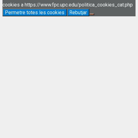
cookies a https://www.fpc.upc.edu/politica_cookies_cat.php
Permetre totes les cookies
Rebutjar