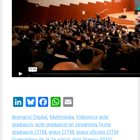
LinkedIn
Bluesky
Facebook
WhatsApp
Email
Categories
Tags
Animació Digital
,
Multimèdia
,
Videojocs
acte
graduació
,
acte graduació en streaming
,
festa
graduació CITM
,
graus CITM
,
graus oficials CITM
Guanyadors de la 3a edició dels Premis PÍXEL