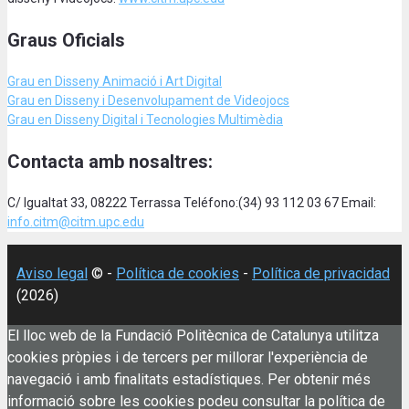
Graus Oficials
Grau en Disseny Animació
i Art Digital
Grau en Disseny i Desenvolupament de Videojocs
Grau en Disseny Digital i Tecnologies Multimèdia
Contacta amb nosaltres:
C/ Igualtat 33, 08222 Terrassa Teléfono:(34) 93 112 03 67 Email:
info.citm@citm.upc.edu
Aviso legal
© -
Política de cookies
-
Política de privacidad
(2026)
El lloc web de la Fundació Politècnica de Catalunya utilitza
cookies pròpies i de tercers per millorar l'experiència de
navegació i amb finalitats estadístiques. Per obtenir més
informació sobre les cookies podeu consultar la política de