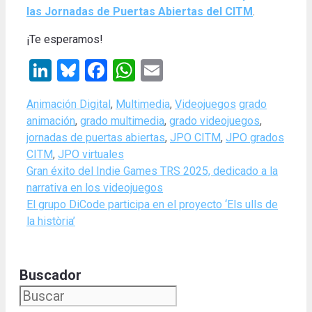
las Jornadas de Puertas Abiertas del CITM
.
¡Te esperamos!
LinkedIn
Bluesky
Facebook
WhatsApp
Email
Categories
Tags
Animación Digital
,
Multimedia
,
Videojuegos
grado
animación
,
grado multimedia
,
grado videojuegos
,
jornadas de puertas abiertas
,
JPO CITM
,
JPO grados
CITM
,
JPO virtuales
Gran éxito del Indie Games TRS 2025, dedicado a la
narrativa en los videojuegos
El grupo DiCode participa en el proyecto ‘Els ulls de
la història’
Buscador