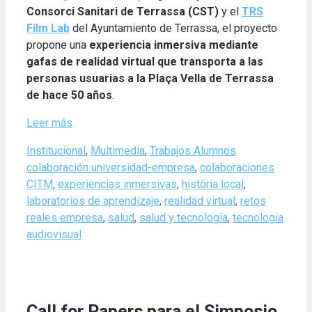
Consorci Sanitari de Terrassa (CST)
y el
TRS
Film Lab
del Ayuntamiento de Terrassa, el proyecto
propone una
experiencia inmersiva mediante
gafas de realidad virtual que transporta a las
personas usuarias a la Plaça Vella de Terrassa
de hace 50 años
.
Leer más
Categories
Tags
Institucional
,
Multimedia
,
Trabajos Alumnos
colaboración universidad-empresa
,
colaboraciones
CITM
,
experiencias inmersivas
,
història local
,
laboratorios de aprendizaje
,
realidad virtual
,
retos
reales empresa
,
salud
,
salud y tecnología
,
tecnologia
audiovisual
Call for Papers para el Simposio