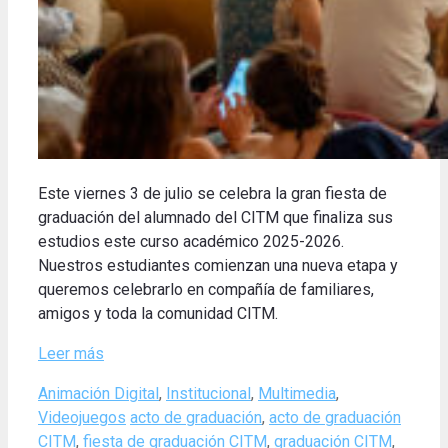
Este viernes 3 de julio se celebra la gran fiesta de
graduación del alumnado del CITM que finaliza sus
estudios este curso académico 2025-2026.
Nuestros estudiantes comienzan una nueva etapa y
queremos celebrarlo en compañía de familiares,
amigos y toda la comunidad CITM.
Leer más
Categories
Animación Digital
,
Institucional
,
Multimedia
,
Tags
Videojuegos
acto de graduación
,
acto de graduación
CITM
,
fiesta de graduación CITM
,
graduación CITM
,