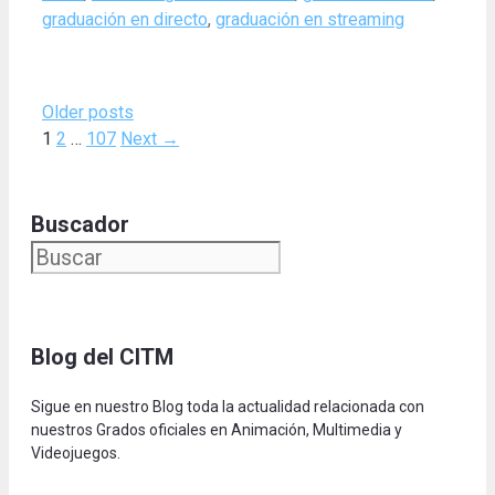
graduación en directo
,
graduación en streaming
Older posts
Page
Page
Page
1
2
…
107
Next
→
Buscador
Blog del CITM
Sigue en nuestro Blog toda la actualidad relacionada con
nuestros Grados oficiales en Animación, Multimedia y
Videojuegos.