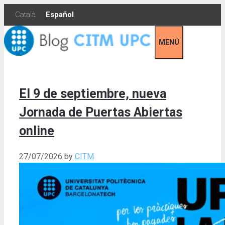
Skip
Català
Español
to
content
MENÚ
El 9 de septiembre, nueva
Jornada de Puertas Abiertas
online
27/07/2026
by
CITM