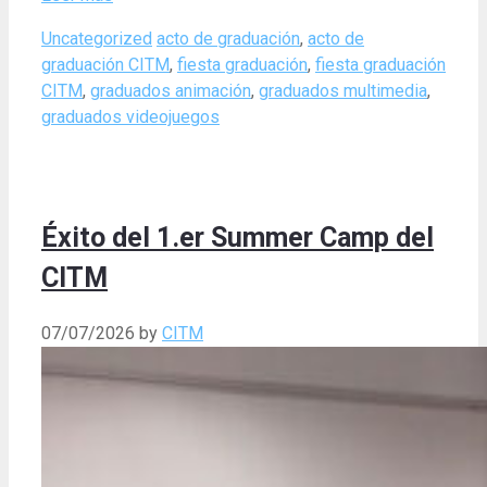
Categories
Tags
Uncategorized
acto de graduación
,
acto de
graduación CITM
,
fiesta graduación
,
fiesta graduación
CITM
,
graduados animación
,
graduados multimedia
,
graduados videojuegos
Éxito del 1.er Summer Camp del
CITM
07/07/2026
by
CITM