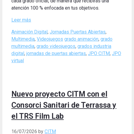
cada grado oficial, de manera que recibirás una
atención 100 % enfocada en tus objetivos.
Leer más
Categories
Animación Digital
,
Jornadas Puertas Abiertas
,
Tags
Multimedia
,
Videojuegos
grado animación
,
grado
multimedia
,
grado videojuegos
,
grados industria
digital
,
jornadas de puertas abiertas
,
JPO CITM
,
JPO
virtual
Nuevo proyecto CITM con el
Consorci Sanitari de Terrassa y
el TRS Film Lab
16/07/2026
by
CITM