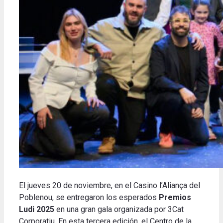
El jueves 20 de noviembre, en el Casino l’Aliança del
Poblenou, se entregaron los esperados
Premios
Ludi 2025
en una gran gala organizada por 3Cat
Corporatiu. En esta tercera edición, el Centro de la