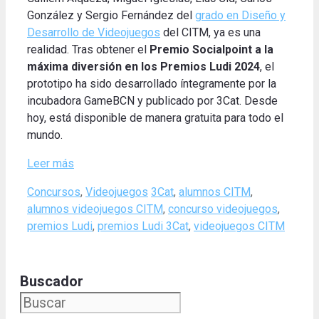
González y Sergio Fernández del
grado en Diseño y
Desarrollo de Videojuegos
del CITM, ya es una
realidad. Tras obtener el
Premio Socialpoint a la
máxima diversión en los Premios Ludi 2024
, el
prototipo ha sido desarrollado íntegramente por la
incubadora GameBCN y publicado por 3Cat. Desde
hoy, está disponible de manera gratuita para todo el
mundo.
Leer más
Categories
Tags
Concursos
,
Videojuegos
3Cat
,
alumnos CITM
,
alumnos videojuegos CITM
,
concurso videojuegos
,
premios Ludi
,
premios Ludi 3Cat
,
videojuegos CITM
Buscador