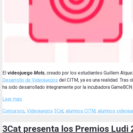
El
videojuego
Mots
, creado por los estudiantes Guillem Alque
Desarrollo de Videojuegos
del CITM, ya es una realidad. Tras 
ha sido desarrollado íntegramente por la incubadora GameBCN y
Leer más
Categories
Tags
Concursos
,
Videojuegos
3Cat
,
alumnos CITM
,
alumnos videoj
3Cat presenta los Premios Ludi 