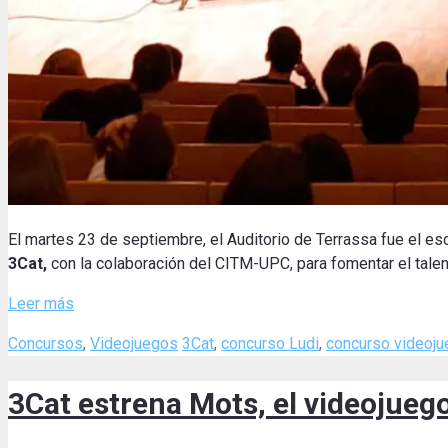
El martes 23 de septiembre, el Auditorio de Terrassa fue el es
3Cat
,
con la colaboración del CITM-UPC, para fomentar el talent
Leer más
Categories
Tags
Concursos
,
Videojuegos
3Cat
,
concurso Ludi
,
concurso videoj
3Cat estrena Mots, el videojueg