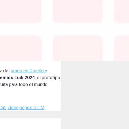
ez del
grado en Diseño y
remios Ludi 2024
, el prototipo
uita para todo el mundo.
Cat
,
videojuegos CITM