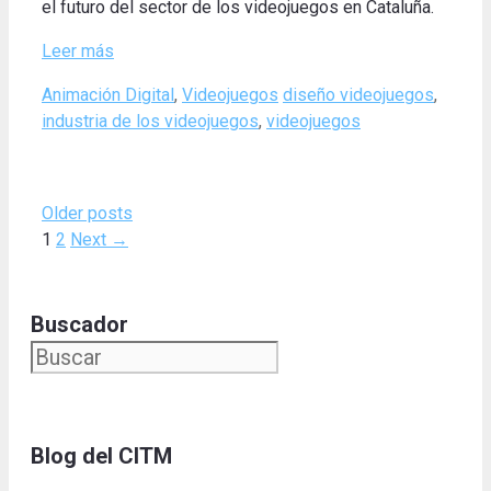
el futuro del sector de los videojuegos en Cataluña.
Leer más
Categories
Tags
Animación Digital
,
Videojuegos
diseño videojuegos
,
industria de los videojuegos
,
videojuegos
Older posts
Page
Page
1
2
Next
→
Buscador
Blog del CITM