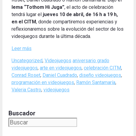
lema “Tothom Hi Juga”
, el acto de celebración
tendrá lugar el
jueves 10 de abril, de 16 h a 19 h,
en el CITM
, donde compartiremos experiencias y
reflexionaremos sobre la evolución del sector de los
videojuegos durante la última década.
Leer más
Categories
Tags
Uncategorized
,
Videojuegos
aniversario grado
videojuegos
,
arte en videojuegos
,
celebración CITM
,
Conrad Roset
,
Daniel Cuadrado
,
diseño videojuegos
,
programación en videojuegos
,
Ramón Santamaría
,
Valeria Castro
,
videojuegos
Buscador