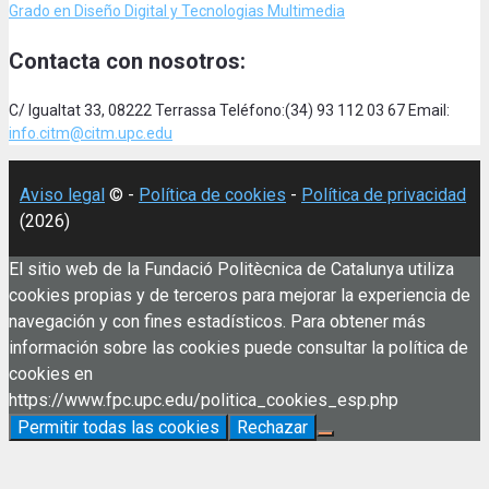
Grado en Diseño Digital y Tecnologias Multimedia
Contacta con nosotros:
C/ Igualtat 33, 08222 Terrassa Teléfono:(34) 93 112 03 67 Email:
info.citm@citm.upc.edu
Aviso legal
© -
Política de cookies
-
Política de privacidad
(2026)
El sitio web de la Fundació Politècnica de Catalunya utiliza
cookies propias y de terceros para mejorar la experiencia de
navegación y con fines estadísticos. Para obtener más
información sobre las cookies puede consultar la política de
cookies en
https://www.fpc.upc.edu/politica_cookies_esp.php
Permitir todas las cookies
Rechazar