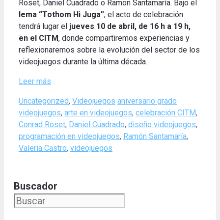
Roset, Daniel Cuadrado o Ramon Santamaría. Bajo el
lema “Tothom Hi Juga”
, el acto de celebración
tendrá lugar el
jueves 10 de abril, de 16 h a 19 h,
en el CITM
, donde compartiremos experiencias y
reflexionaremos sobre la evolución del sector de los
videojuegos durante la última década.
Leer más
Categories
Tags
Uncategorized
,
Videojuegos
aniversario grado
videojuegos
,
arte en videojuegos
,
celebración CITM
,
Conrad Roset
,
Daniel Cuadrado
,
diseño videojuegos
,
programación en videojuegos
,
Ramón Santamaría
,
Valeria Castro
,
videojuegos
Buscador