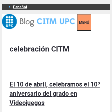
Skip
Español
to
content
MENÚ
celebración CITM
El 10 de abril, celebramos el 10º
aniversario del grado en
Videojuegos