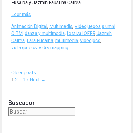
Fusalba y Jazmín Faustina Catrea.
Leer más
Categories
Tags
Animación Digital
,
Multimedia
,
Videojuegos
alumni
CITM
,
danza y multimedia
,
festival OFFF
,
Jazmín
Catrea
,
Lara Fusalba
,
multimedia
,
videojocs
,
videojuegos
,
videomapping
Older posts
Page
Page
Page
1
2
…
17
Next
→
Buscador