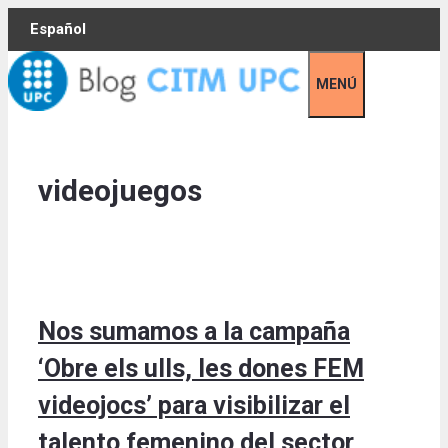
Skip
Español
to
content
MENÚ
videojuegos
Nos sumamos a la campaña
‘Obre els ulls, les dones FEM
videojocs’ para visibilizar el
talento femenino del sector