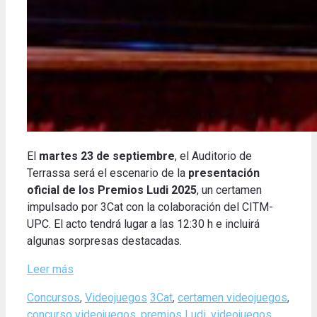
El
martes 23 de septiembre
, el Auditorio de
Terrassa será el escenario de la
presentación
oficial de los Premios Ludi 2025
, un certamen
impulsado por 3Cat con la colaboración del CITM-
UPC. El acto tendrá lugar a las 12:30 h e incluirá
algunas sorpresas destacadas.
Leer más
Categories
Tags
Concursos
,
Videojuegos
3Cat
,
certamen videojuegos
,
concurso videojuegos
,
premios Ludi
,
videojuegos