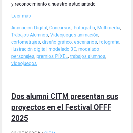
y reconocimiento a nuestro estudiantado.
Leer más
Categories
Animación Digital
,
Concursos
,
Fotografía
,
Multimedia
,
Tags
Trabajos Alumnos
,
Videojuegos
animación
,
cortometrajes
,
diseño gráfico
,
escenarios
,
fotografia
,
ilustración digital
,
modelado 3D
,
modelado
personajes
,
premios PÍXEL
,
trabajos alumnos
,
videojuegos
Dos alumni CITM presentan sus
proyectos en el Festival OFFF
2025