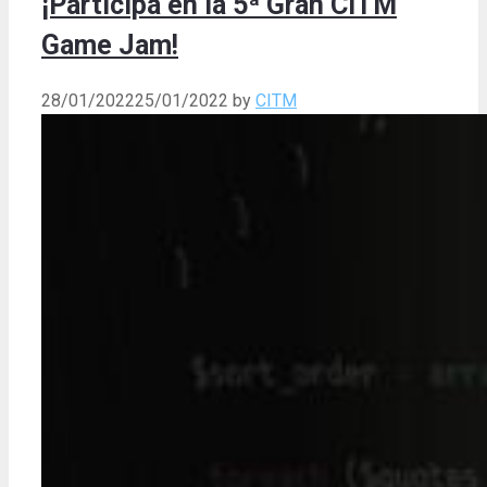
¡Participa en la 5ª Gran CITM
Game Jam!
28/01/2022
25/01/2022
by
CITM