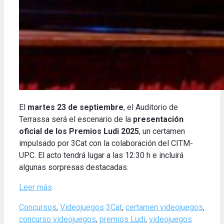
El
martes 23 de septiembre
, el Auditorio de
Terrassa será el escenario de la
presentación
oficial de los Premios Ludi 2025
, un certamen
impulsado por 3Cat con la colaboración del CITM-
UPC. El acto tendrá lugar a las 12:30 h e incluirá
algunas sorpresas destacadas.
Leer más
Categories
Tags
Concursos
,
Videojuegos
3Cat
,
certamen videojuegos
,
concurso videojuegos
,
premios Ludi
,
videojuegos