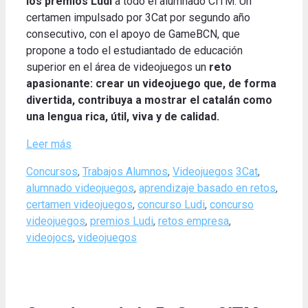
los premios Ludi
a todo el alumnado CITM. Un
certamen impulsado por 3Cat por segundo año
consecutivo, con el apoyo de GameBCN, que
propone a todo el estudiantado de educación
superior en el área de videojuegos un
reto
apasionante: crear un videojuego que, de forma
divertida, contribuya a mostrar el catalán como
una lengua rica, útil, viva y de calidad.
Leer más
Categories
Tags
Concursos
,
Trabajos Alumnos
,
Videojuegos
3Cat
,
alumnado videojuegos
,
aprendizaje basado en retos
,
certamen videojuegos
,
concurso Ludi
,
concurso
videojuegos
,
premios Ludi
,
retos empresa
,
videojocs
,
videojuegos