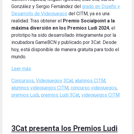
González y Sergio Fernández del
grado en Diseño y
Desarrollo de Videojuegos
del CITM, ya es una
realidad. Tras obtener el
Premio Socialpoint a la
máxima diversión en los Premios Ludi 2024
, el
prototipo ha sido desarrollado íntegramente por la
incubadora GameBCN y publicado por 3Cat. Desde
hoy, está disponible de manera gratuita para todo el
mundo.
Leer más
Categories
Tags
Concursos
,
Videojuegos
3Cat
,
alumnos CITM
,
alumnos videojuegos CITM
,
concurso videojuegos
,
premios Ludi
,
premios Ludi 3Cat
,
videojuegos CITM
3Cat presenta los Premios Ludi