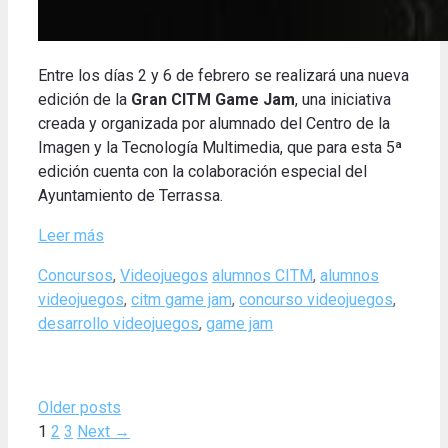
Entre los días 2 y 6 de febrero se realizará una nueva
edición de la
Gran
CITM Game Jam
, una iniciativa
creada y organizada por alumnado del Centro de la
Imagen y la Tecnología Multimedia, que para esta 5ª
edición cuenta con la colaboración especial del
Ayuntamiento de Terrassa.
Leer más
Categories
Tags
Concursos
,
Videojuegos
alumnos CITM
,
alumnos
videojuegos
,
citm game jam
,
concurso videojuegos
,
desarrollo videojuegos
,
game jam
Older posts
Page
Page
Page
1
2
3
Next
→