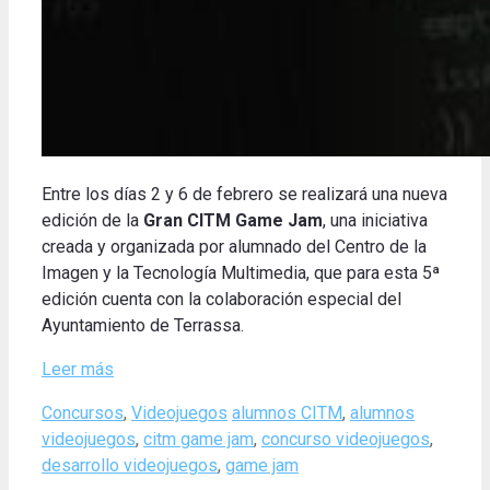
Entre los días 2 y 6 de febrero se realizará una nueva
edición de la
Gran
CITM Game Jam
, una iniciativa
creada y organizada por alumnado del Centro de la
Imagen y la Tecnología Multimedia, que para esta 5ª
edición cuenta con la colaboración especial del
Ayuntamiento de Terrassa.
Leer más
Categories
Tags
Concursos
,
Videojuegos
alumnos CITM
,
alumnos
videojuegos
,
citm game jam
,
concurso videojuegos
,
desarrollo videojuegos
,
game jam