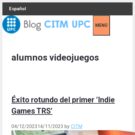
Skip
Español
to
content
MENÚ
alumnos videojuegos
Éxito rotundo del primer ‘Indie
Games TRS’
04/12/2023
14/11/2023
by
CITM