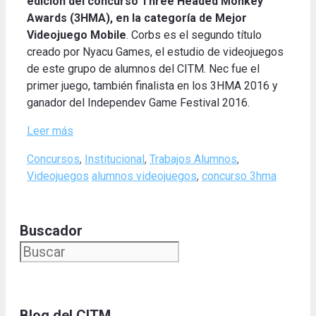
edición del concurso Three Headed Monkey
Awards (3HMA), en la categoría de Mejor
Videojuego Mobile
. Corbs es el segundo título
creado por Nyacu Games, el estudio de videojuegos
de este grupo de alumnos del CITM. Nec fue el
primer juego, también finalista en los 3HMA 2016 y
ganador del Independev Game Festival 2016.
Leer más
Categories
Concursos
,
Institucional
,
Trabajos Alumnos
,
Tags
Videojuegos
alumnos videojuegos
,
concurso 3hma
Buscador
Blog del CITM