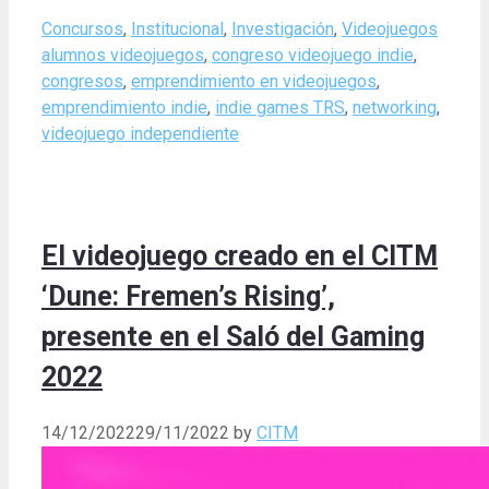
Categories
Tags
Concursos
,
Institucional
,
Investigación
,
Videojuegos
alumnos videojuegos
,
congreso videojuego indie
,
congresos
,
emprendimiento en videojuegos
,
emprendimiento indie
,
indie games TRS
,
networking
,
videojuego independiente
El videojuego creado en el CITM
‘Dune: Fremen’s Rising’,
presente en el Saló del Gaming
2022
14/12/2022
29/11/2022
by
CITM