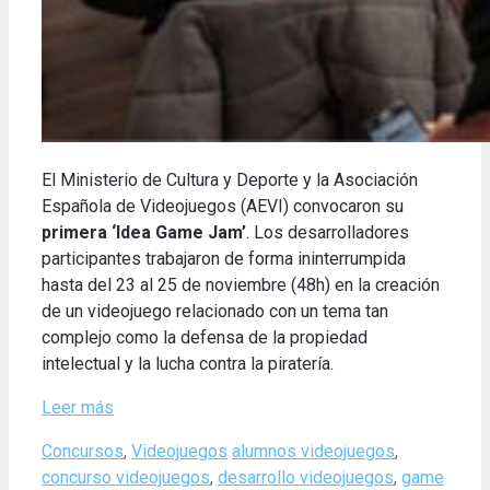
El Ministerio de Cultura y Deporte y la Asociación
Española de Videojuegos (AEVI) convocaron su
primera ‘Idea Game Jam’
. Los desarrolladores
participantes trabajaron de forma ininterrumpida
hasta del 23 al 25 de noviembre (48h) en la creación
de un videojuego relacionado con un tema tan
complejo como la defensa de la propiedad
intelectual y la lucha contra la piratería.
Leer más
Categories
Tags
Concursos
,
Videojuegos
alumnos videojuegos
,
concurso videojuegos
,
desarrollo videojuegos
,
game