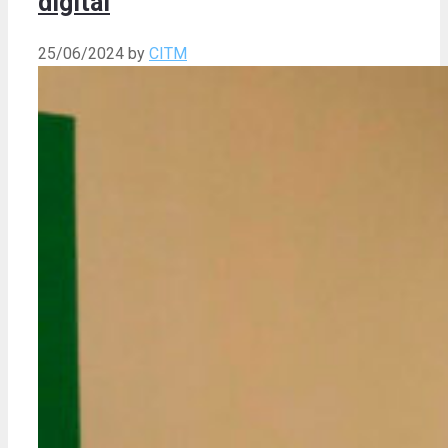
digital
25/06/2024
by
CITM