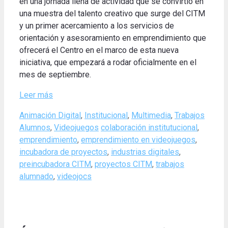
en una jornada llena de actividad que se convirtió en
una muestra del talento creativo que surge del CITM
y un primer acercamiento a los servicios de
orientación y asesoramiento en emprendimiento que
ofrecerá el Centro en el marco de esta nueva
iniciativa, que empezará a rodar oficialmente en el
mes de septiembre.
Leer más
Categories
Animación Digital
,
Institucional
,
Multimedia
,
Trabajos
Tags
Alumnos
,
Videojuegos
colaboración institutucional
,
emprendimiento
,
emprendimiento en videojuegos
,
incubadora de proyectos
,
industrias digitales
,
preincubadora CITM
,
proyectos CITM
,
trabajos
alumnado
,
videojocs