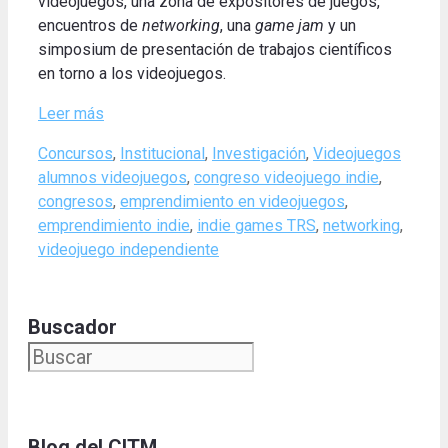
videojuegos, una zona de expositores de juegos,
encuentros de
networking
, una
game jam
y un
simposium de presentación de trabajos científicos
en torno a los videojuegos.
Leer más
Categories
Tags
Concursos
,
Institucional
,
Investigación
,
Videojuegos
alumnos videojuegos
,
congreso videojuego indie
,
congresos
,
emprendimiento en videojuegos
,
emprendimiento indie
,
indie games TRS
,
networking
,
videojuego independiente
Buscador
Blog del CITM