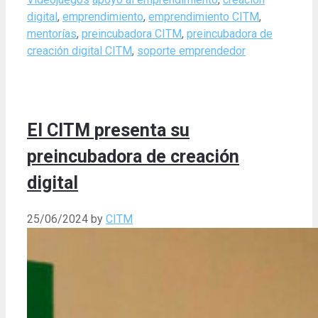
digital
,
emprendimiento
,
emprendimiento CITM
,
mentorías
,
preincubadora CITM
,
preincubadora de
creación digital CITM
,
soporte emprendedor
El CITM presenta su
preincubadora de creación
digital
25/06/2024
by
CITM