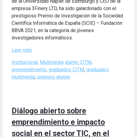
de la Universidad Napier de Edimburgo y CEO de la
empresa 3Finery LTD, ha sido galardonado con el
prestigioso Premio de Investigación de la Sociedad
Científica Informática de España (SCIE) – Fundación
BBVA 2021, en la categoría de jóvenes
investigadores informáticos.
Leer más
Categories
Tags
Institucional
,
Multimedia
alumni CITM
,
emprendimiento
,
graduados CITM
,
graduados
multimedia
,
premios alumni
Diálogo abierto sobre
emprendimiento e impacto
social en el sector TIC, en el