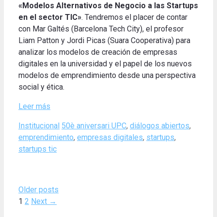
«Modelos Alternativos de Negocio a las Startups
en el sector TIC»
. Tendremos el placer de contar
con Mar Galtés (Barcelona Tech City), el profesor
Liam Patton y Jordi Picas (Suara Cooperativa) para
analizar los modelos de creación de empresas
digitales en la universidad y el papel de los nuevos
modelos de emprendimiento desde una perspectiva
social y ética.
Leer más
Categories
Tags
Institucional
50è aniversari UPC
,
diálogos abiertos
,
emprendimiento
,
empresas digitales
,
startups
,
startups tic
Older posts
Page
Page
1
2
Next
→