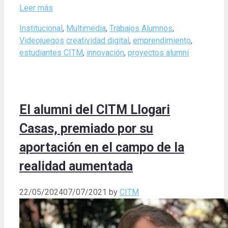
Leer más
Categories
Institucional
,
Multimedia
,
Trabajos Alumnos
,
Tags
Videojuegos
creatividad digital
,
emprendimiento
,
estudiantes CITM
,
innovación
,
proyectos alumni
El alumni del CITM Llogari
Casas, premiado por su
aportación en el campo de la
realidad aumentada
22/05/2024
07/07/2021
by
CITM