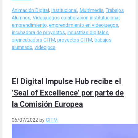
Categories
Animación Digital
,
Institucional
,
Multimedia
,
Trabajos
Tags
Alumnos
,
Videojuegos
colaboración institutucional
,
emprendimiento
,
emprendimiento en videojuegos
,
incubadora de proyectos
,
industrias digitales
,
preincubadora CITM
,
proyectos CITM
,
trabajos
alumnado
,
videojocs
El Digital Impulse Hub recibe el
‘Seal of Excellence’ por parte de
la Comisión Europea
06/07/2022
by
CITM