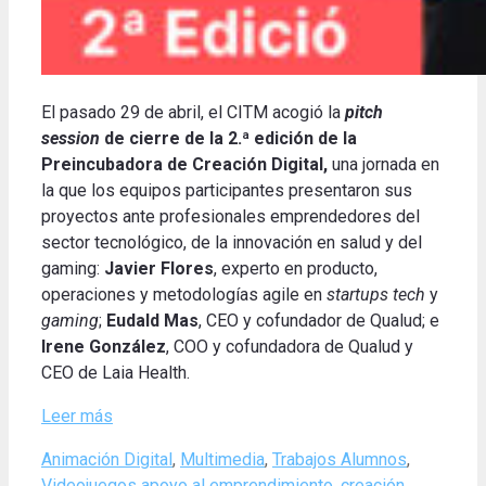
El pasado 29 de abril, el CITM acogió la
pitch
session
de cierre de la 2.ª edición de la
Preincubadora de Creación Digital,
una jornada en
la que los equipos participantes presentaron sus
proyectos ante profesionales emprendedores del
sector tecnológico, de la innovación en salud y del
gaming:
Javier Flores
, experto en producto,
operaciones y metodologías agile en
startups tech
y
gaming
;
Eudald Mas
, CEO y cofundador de Qualud; e
Irene González
, COO y cofundadora de Qualud y
CEO de Laia Health.
Leer más
Categories
Animación Digital
,
Multimedia
,
Trabajos Alumnos
,
Tags
Videojuegos
apoyo al emprendimiento
,
creación