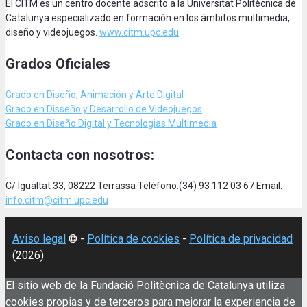
El CITM es un centro docente adscrito a la Universitat Politècnica de
Catalunya especializado en formación en los ámbitos multimedia,
diseño y videojuegos.
www.citm.upc.edu
Grados Oficiales
Grado en Diseño, Animación
y Arte Digital
Grado en Disseño y Desarrollo de Videojuegos
Grado en Diseño Digital y Tecnologias Multimedia
Contacta con nosotros:
C/ Igualtat 33, 08222 Terrassa Teléfono:(34) 93 112 03 67 Email:
info.citm@citm.upc.edu
Aviso legal
© -
Política de cookies
-
Política de privacidad
(2026)
El sitio web de la Fundació Politècnica de Catalunya utiliza
cookies propias y de terceros para mejorar la experiencia de