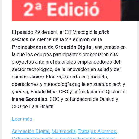
El pasado 29 de abril, el CITM acogió la
pitch
session
de cierre de la 2.ª edición de la
Preincubadora de Creación Digital,
una jornada en
la que los equipos participantes presentaron sus
proyectos ante profesionales emprendedores del
sector tecnológico, de la innovación en salud y del
gaming:
Javier Flores
, experto en producto,
operaciones y metodologías agile en
startups tech
y
gaming
;
Eudald Mas
, CEO y cofundador de Qualud; e
Irene González
, COO y cofundadora de Qualud y
CEO de Laia Health.
Leer más
Categories
Animación Digital
,
Multimedia
,
Trabajos Alumnos
,
Tags
Videojuegos
apoyo al emprendimiento
,
creación