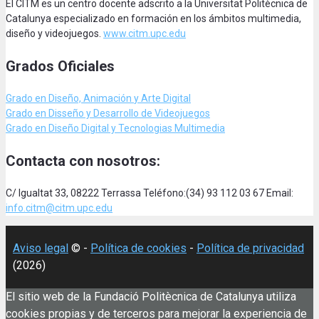
El CITM es un centro docente adscrito a la Universitat Politècnica de
Catalunya especializado en formación en los ámbitos multimedia,
diseño y videojuegos.
www.citm.upc.edu
Grados Oficiales
Grado en Diseño, Animación
y Arte Digital
Grado en Disseño y Desarrollo de Videojuegos
Grado en Diseño Digital y Tecnologias Multimedia
Contacta con nosotros:
C/ Igualtat 33, 08222 Terrassa Teléfono:(34) 93 112 03 67 Email:
info.citm@citm.upc.edu
Aviso legal
© -
Política de cookies
-
Política de privacidad
(2026)
El sitio web de la Fundació Politècnica de Catalunya utiliza
cookies propias y de terceros para mejorar la experiencia de