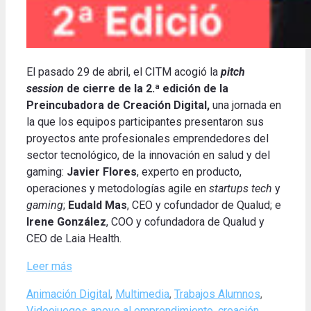
El pasado 29 de abril, el CITM acogió la
pitch
session
de cierre de la 2.ª edición de la
Preincubadora de Creación Digital,
una jornada en
la que los equipos participantes presentaron sus
proyectos ante profesionales emprendedores del
sector tecnológico, de la innovación en salud y del
gaming:
Javier Flores
, experto en producto,
operaciones y metodologías agile en
startups tech
y
gaming
;
Eudald Mas
, CEO y cofundador de Qualud; e
Irene González
, COO y cofundadora de Qualud y
CEO de Laia Health.
Leer más
Categories
Animación Digital
,
Multimedia
,
Trabajos Alumnos
,
Tags
Videojuegos
apoyo al emprendimiento
,
creación