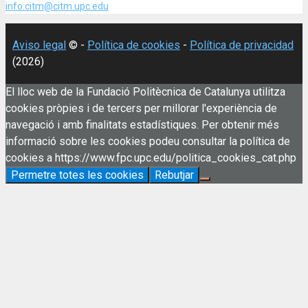
info.citm@citm.upc.edu
Aviso legal
© -
Política de cookies
-
Política de privacidad
(2026)
El lloc web de la Fundació Politècnica de Catalunya utilitza
cookies pròpies i de tercers per millorar l'experiència de
navegació i amb finalitats estadístiques. Per obtenir més
informació sobre les cookies podeu consultar la política de
cookies a https://www.fpc.upc.edu/politica_cookies_cat.php
Permetre totes les cookies
Rebutjar