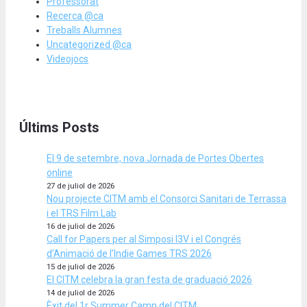
Professorat
Recerca @ca
Treballs Alumnes
Uncategorized @ca
Videojocs
Últims Posts
El 9 de setembre, nova Jornada de Portes Obertes
online
27 de juliol de 2026
Nou projecte CITM amb el Consorci Sanitari de Terrassa
i el TRS Film Lab
16 de juliol de 2026
Call for Papers per al Simposi I3V i el Congrés
d’Animació de l’Indie Games TRS 2026
15 de juliol de 2026
El CITM celebra la gran festa de graduació 2026
14 de juliol de 2026
Èxit del 1r Summer Camp del CITM