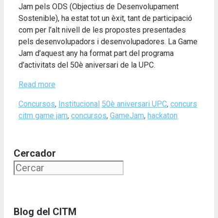
Jam pels ODS (Objectius de Desenvolupament
Sostenible), ha estat tot un èxit, tant de participació
com per l’alt nivell de les propostes presentades
pels desenvolupadors i desenvolupadores. La Game
Jam d’aquest any ha format part del programa
d’activitats del 50è aniversari de la UPC.
Read more
Categories
Tags
Concursos
,
Institucional
50è aniversari UPC
,
concurs
citm game jam
,
concursos
,
GameJam
,
hackaton
Cercador
Blog del CITM