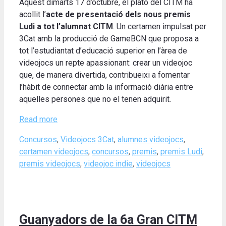
Aquest dimarts 17 d’octubre, el plató del CITM ha
acollit l’
acte de presentació dels nous premis
Ludi a tot l’alumnat CITM
. Un certamen impulsat per
3Cat amb la producció de GameBCN que proposa a
tot l’estudiantat d’educació superior en l’àrea de
videojocs un repte apassionant: crear un videojoc
que, de manera divertida, contribueixi a fomentar
l’hàbit de connectar amb la informació diària entre
aquelles persones que no el tenen adquirit.
Read more
Categories
Tags
Concursos
,
Videojocs
3Cat
,
alumnes videojocs
,
certamen videojocs
,
concursos
,
premis
,
premis Ludi
,
premis videojocs
,
videojoc indie
,
videojocs
Guanyadors de la 6a Gran CITM