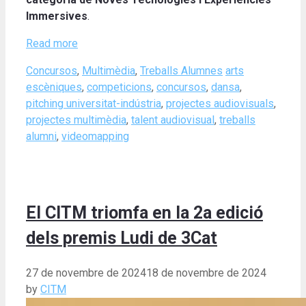
Immersives
.
Read more
Categories
Tags
Concursos
,
Multimèdia
,
Treballs Alumnes
arts
escèniques
,
competicions
,
concursos
,
dansa
,
pitching universitat-indústria
,
projectes audiovisuals
,
projectes multimèdia
,
talent audiovisual
,
treballs
alumni
,
videomapping
El CITM triomfa en la 2a edició
dels premis Ludi de 3Cat
27 de novembre de 2024
18 de novembre de 2024
by
CITM