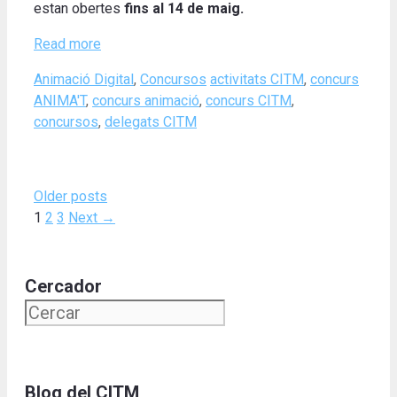
estan obertes
fins al 14 de maig.
Read more
Categories
Tags
Animació Digital
,
Concursos
activitats CITM
,
concurs
ANIMA'T
,
concurs animació
,
concurs CITM
,
concursos
,
delegats CITM
Older posts
Page
Page
Page
1
2
3
Next
→
Cercador
Blog del CITM