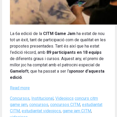
La 6a edició de la
CITM Game Jam
ha estat de nou
tot un èxit, tant de participació com de qualitat en les
propostes presentades. Tant és així que ha estat
l’edició rècord, amb
89 participants en 18 equips
de diferents graus i cursos. Aquest any, el premi de
millor joc ha comptat amb el patrocini especial de
Gameloft
, que ha passat a ser l’
sponsor
d’aquesta
edició
.
Read more
Categories
Tags
Concursos
,
Institucional
,
Videojocs
concurs citm
game jam
,
concursos
,
concursos CITM
,
estudiantat
CITM
,
estudiantat videojocs
,
game jam CITM
,