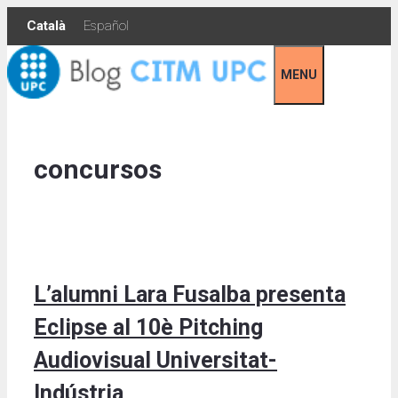
Skip
Català
Español
to
content
MENU
concursos
L’alumni Lara Fusalba presenta
Eclipse al 10è Pitching
Audiovisual Universitat-
Indústria