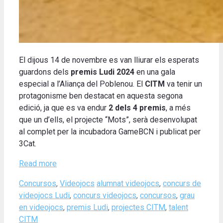
El dijous 14 de novembre es van lliurar els esperats
guardons dels
premis Ludi 2024
en una gala
especial a l’Aliança del Poblenou. El
CITM
va tenir un
protagonisme ben destacat en aquesta segona
edició, ja que es va endur
2 dels 4 premis
, a més
que un d’ells, el projecte “Mots”, serà desenvolupat
al complet per la incubadora GameBCN i publicat per
3Cat.
Read more
Categories
Tags
Concursos
,
Videojocs
alumnat videojocs
,
concurs de
videojocs Ludi
,
concurs videojocs
,
concursos
,
grau
en videojocs
,
premis Ludi
,
projectes CITM
,
talent
CITM