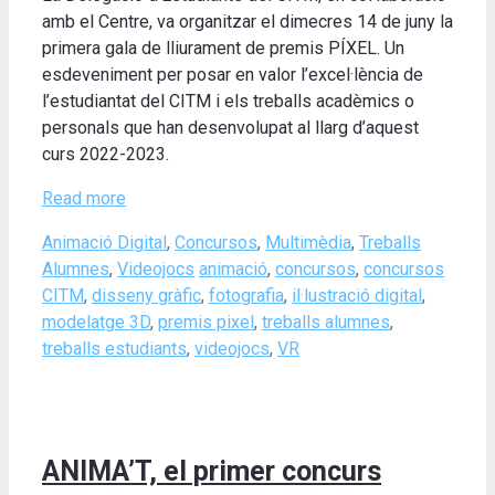
amb el Centre, va organitzar el dimecres 14 de juny la
primera gala de lliurament de premis PÍXEL. Un
esdeveniment per posar en valor l’excel·lència de
l’estudiantat del CITM i els treballs acadèmics o
personals que han desenvolupat al llarg d’aquest
curs 2022-2023.
Read more
Categories
Animació Digital
,
Concursos
,
Multimèdia
,
Treballs
Tags
Alumnes
,
Videojocs
animació
,
concursos
,
concursos
CITM
,
disseny gràfic
,
fotografia
,
il·lustració digital
,
modelatge 3D
,
premis pixel
,
treballs alumnes
,
treballs estudiants
,
videojocs
,
VR
ANIMA’T, el primer concurs