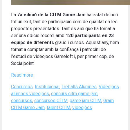
La
7a edició de la CITM Game Jam
ha estat de nou
tot un èxit, tant de participació com de qualitat en les
propostes presentades. Tant és així que ha tornat a
ser una edició rècord, amb
120 participants en 23
equips de diferents
graus i cursos. Aquest any, hem
tornat a comptar amb la confiança i patrocini de
l’estudi de videojocs Gameloft i, per primer cop, de
Socialpoint.
Read more
Categories
Concursos
,
Institucional
,
Treballs Alumnes
,
Videojocs
Tags
alumnes videojocs
,
concurs citm game jam
,
concursos
,
concursos CITM
,
game jam CITM
,
Gram
CITM Game Jam
,
talent CITM
,
videojocs