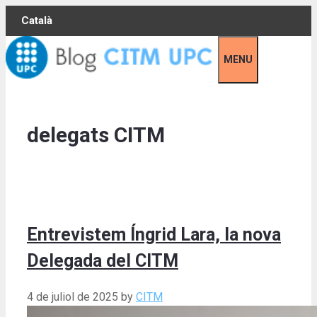
Skip
Català
to
content
MENU
delegats CITM
Entrevistem Íngrid Lara, la nova
Delegada del CITM
4 de juliol de 2025
by
CITM