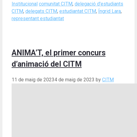
Categories
Tags
Institucional
comunitat CITM
,
delegació d'estudiants
CITM
,
delegats CITM
,
estudiantat CITM
,
Íngrid Lara
,
representant estudiantat
ANIMA’T, el primer concurs
d’animació del CITM
11 de maig de 2023
4 de maig de 2023
by
CITM