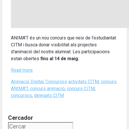
ANIMA’T és un nou concurs que neix de l’estudiantat
CITM i busca donar visibilitat als projectes
d’animació del nostre alumnat. Les participacions
estan obertes
fins al 14 de maig.
Read more
Categories
Tags
Animació Digital
,
Concursos
activitats CITM
,
concurs
ANIMA'T
,
concurs animació
,
concurs CITM
,
concursos
,
delegats CITM
Cercador