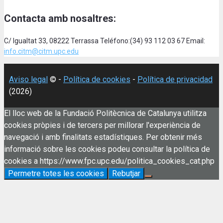
Contacta amb nosaltres:
C/ Igualtat 33, 08222 Terrassa Teléfono:(34) 93 112 03 67 Email:
info.citm@citm.upc.edu
Aviso legal
© -
Política de cookies
-
Política de privacidad
(2026)
El lloc web de la Fundació Politècnica de Catalunya utilitza
cookies pròpies i de tercers per millorar l'experiència de
navegació i amb finalitats estadístiques. Per obtenir més
informació sobre les cookies podeu consultar la política de
cookies a https://www.fpc.upc.edu/politica_cookies_cat.php
Permetre totes les cookies
Rebutjar