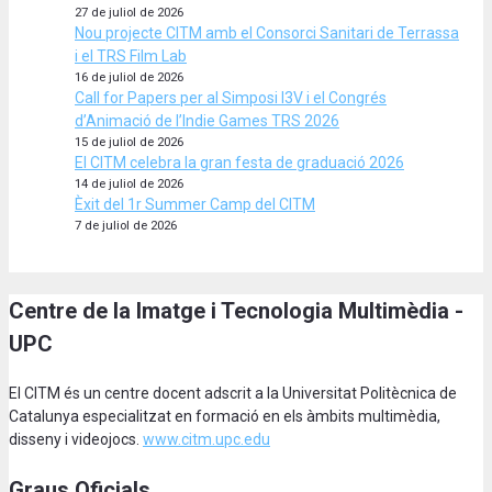
27 de juliol de 2026
Nou projecte CITM amb el Consorci Sanitari de Terrassa
i el TRS Film Lab
16 de juliol de 2026
Call for Papers per al Simposi I3V i el Congrés
d’Animació de l’Indie Games TRS 2026
15 de juliol de 2026
El CITM celebra la gran festa de graduació 2026
14 de juliol de 2026
Èxit del 1r Summer Camp del CITM
7 de juliol de 2026
Centre de la Imatge i Tecnologia Multimèdia -
UPC
El CITM és un centre docent adscrit a la Universitat Politècnica de
Catalunya especialitzat en formació en els àmbits multimèdia,
disseny i videojocs.
www.citm.upc.edu
Graus Oficials