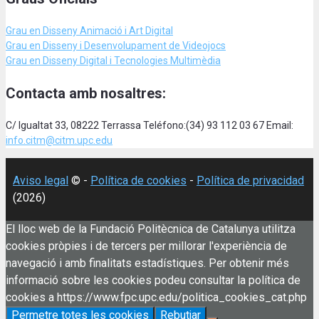
Grau en Disseny Animació
i Art Digital
Grau en Disseny i Desenvolupament de Videojocs
Grau en Disseny Digital i Tecnologies Multimèdia
Contacta amb nosaltres:
C/ Igualtat 33, 08222 Terrassa Teléfono:(34) 93 112 03 67 Email:
info.citm@citm.upc.edu
Aviso legal
© -
Política de cookies
-
Política de privacidad
(2026)
El lloc web de la Fundació Politècnica de Catalunya utilitza
cookies pròpies i de tercers per millorar l'experiència de
navegació i amb finalitats estadístiques. Per obtenir més
informació sobre les cookies podeu consultar la política de
cookies a https://www.fpc.upc.edu/politica_cookies_cat.php
Permetre totes les cookies
Rebutjar