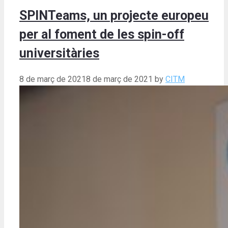
SPINTeams, un projecte europeu
per al foment de les spin-off
universitàries
8 de març de 2021
8 de març de 2021
by
CITM