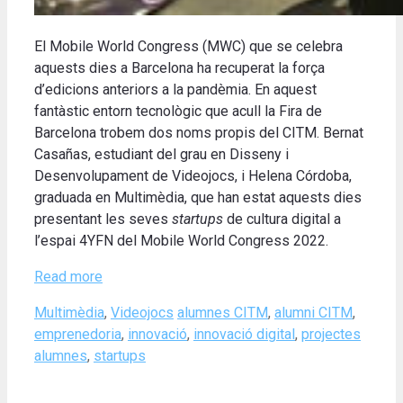
El Mobile World Congress (MWC) que se celebra
aquests dies a Barcelona ha recuperat la força
d’edicions anteriors a la pandèmia. En aquest
fantàstic entorn tecnològic que acull la Fira de
Barcelona trobem dos noms propis del CITM. Bernat
Casañas, estudiant del grau en Disseny i
Desenvolupament de Videojocs, i Helena Córdoba,
graduada en Multimèdia, que han estat aquests dies
presentant les seves
startups
de cultura digital a
l’espai 4YFN del Mobile World Congress 2022.
Read more
Categories
Tags
Multimèdia
,
Videojocs
alumnes CITM
,
alumni CITM
,
emprenedoria
,
innovació
,
innovació digital
,
projectes
alumnes
,
startups