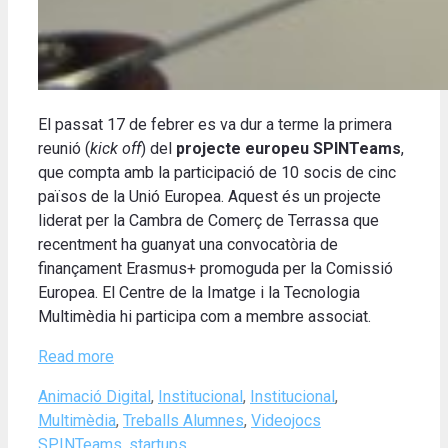
El passat 17 de febrer es va dur a terme la primera
reunió (
kick off
) del
projecte europeu SPINTeams
,
que compta amb la participació de 10 socis de cinc
països de la Unió Europea. Aquest és un projecte
liderat per la Cambra de Comerç de Terrassa que
recentment ha guanyat una convocatòria de
finançament Erasmus+ promoguda per la Comissió
Europea. El Centre de la Imatge i la Tecnologia
Multimèdia hi participa com a membre associat.
Read more
Categories
Animació Digital
,
Institucional
,
Institucional
,
Tags
Multimèdia
,
Treballs Alumnes
,
Videojocs
SPINTeams
,
startups