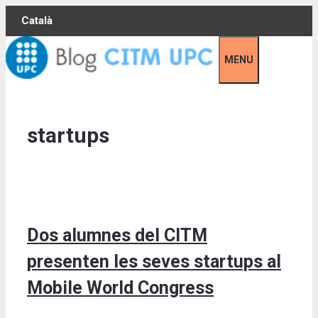
Skip
Català
to
content
MENU
startups
Dos alumnes del CITM
presenten les seves startups al
Mobile World Congress