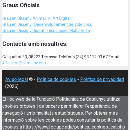
Graus Oficials
Grau en Disseny Animació
i Art Digital
Grau en Disseny i Desenvolupament de Videojocs
Grau en Disseny Digital i Tecnologies Multimèdia
Contacta amb nosaltres:
C/ Igualtat 33, 08222 Terrassa Teléfono:(34) 93 112 03 67 Email:
info.citm@citm.upc.edu
Aviso legal
© -
Política de cookies
-
Política de privacidad
(2026)
El lloc web de la Fundació Politècnica de Catalunya utilitza
cookies pròpies i de tercers per millorar l'experiència de
navegació i amb finalitats estadístiques. Per obtenir més
informació sobre les cookies podeu consultar la política de
cookies a https://www.fpc.upc.edu/politica_cookies_cat.php