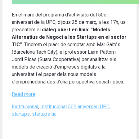
En el marc del programa d’activitats del 50è
aniversari de la UPC, dijous 25 de març, a les 17h, us
presentem el
diàleg obert en línia: ”Models
Alternatius de Negoci a les Startups en el sector
TIC”
. Tindrem el plaer de comptar amb Mar Galtés
(Barcelona Tech City), el professor Liam Patton i
Jordi Picas (Suara Cooperativa) per analitzar els
models de creació d’empreses digitals a la
universitat i el paper dels nous models
d’emprenedoria des d’una perspectiva social i ètica.
Read more
Categories
Tags
Institucional
,
Institucional
50è aniversari UPC
,
startups
,
startups tic