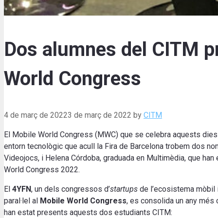
Dos alumnes del CITM pr
World Congress
4 de març de 2022
3 de març de 2022
by
CITM
El Mobile World Congress (MWC) que se celebra aquests dies a 
entorn tecnològic que acull la Fira de Barcelona trobem dos n
Videojocs, i Helena Córdoba, graduada en Multimèdia, que han
World Congress 2022.
El
4YFN
, un dels congressos d’
startups
de l’ecosistema mòbil i
paral·lel al
Mobile World Congress
, es consolida un any més c
han estat presents aquests dos estudiants CITM: