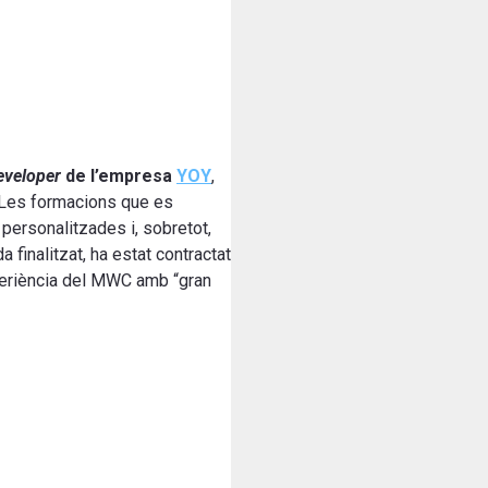
eveloper
de l’empresa
YOY
,
. Les formacions que es
personalitzades i, sobretot,
inalitzat, ha estat contractat
periència del MWC amb “gran